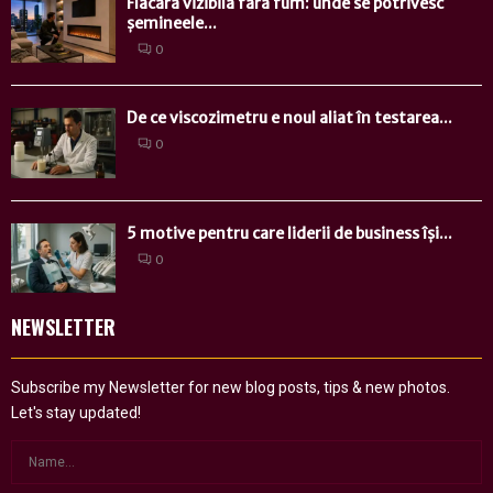
Flacără vizibilă fără fum: unde se potrivesc
șemineele...
0
De ce viscozimetru e noul aliat în testarea...
0
5 motive pentru care liderii de business își...
0
NEWSLETTER
Subscribe my Newsletter for new blog posts, tips & new photos.
Let's stay updated!