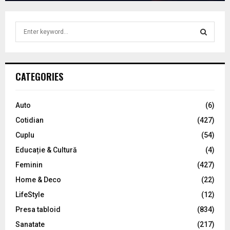
S
e
a
S
r
c
E
CATEGORIES
h
f
A
o
Auto
(6)
r
R
Cotidian
(427)
:
C
Cuplu
(54)
Educație & Cultură
(4)
H
Feminin
(427)
Home & Deco
(22)
LifeStyle
(12)
Presa tabloid
(834)
Sanatate
(217)