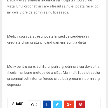
Dacă vrei să slăbești, încearcă să începi un nou stil de
viață. Unul ordonat, în care stresul să nu-și poată face loc,
iar cele 8 ore de somn să nu lipsească.
Medicii spun că stresul poate împiedica pierderea în
greutate chiar şi atunci când oamenii sunt la dieta.
Motiv pentru care, echilibrul psihic și odihna s-au dovedit a
fi cele mai bune metode de a slăbi. Mai mult, lipsa stresului
și somnul odihnitor te feresc și de boli precum insomnia și
depresia.
SHARE
0