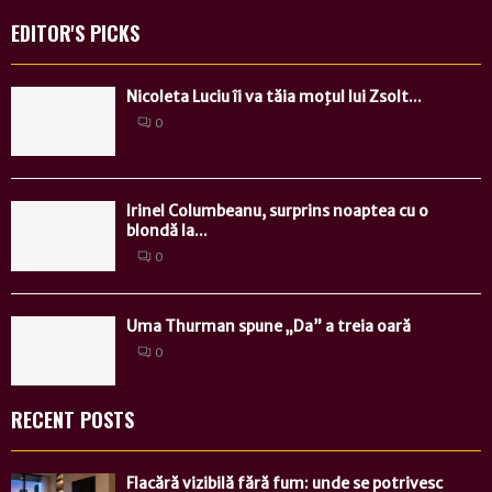
EDITOR'S PICKS
Nicoleta Luciu îi va tăia moţul lui Zsolt...
0
Irinel Columbeanu, surprins noaptea cu o
blondă la...
0
Uma Thurman spune „Da” a treia oară
0
RECENT POSTS
Flacără vizibilă fără fum: unde se potrivesc