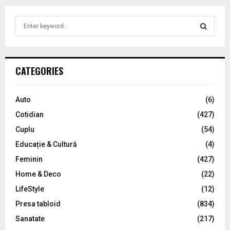
S
e
a
S
r
c
E
CATEGORIES
h
f
A
o
Auto
(6)
r
R
Cotidian
(427)
:
C
Cuplu
(54)
Educație & Cultură
(4)
H
Feminin
(427)
Home & Deco
(22)
LifeStyle
(12)
Presa tabloid
(834)
Sanatate
(217)