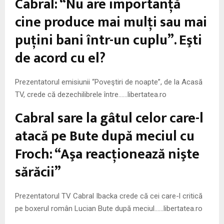
Cabral: “Nu are importanţă
M
cine produce mai mulţi sau mai
E
puţini bani într-un cuplu”. Eşti
de acord cu el?
N
U
Prezentatorul emisiunii “Poveştiri de noapte”, de la Acasă
TV, crede că dezechilibrele între……libertatea.ro
Cabral sare la gâtul celor care-l
atacă pe Bute după meciul cu
Froch: “Aşa reacţionează nişte
sărăcii”
Prezentatorul TV Cabral Ibacka crede că cei care-l critică
pe boxerul român Lucian Bute după meciul……libertatea.ro