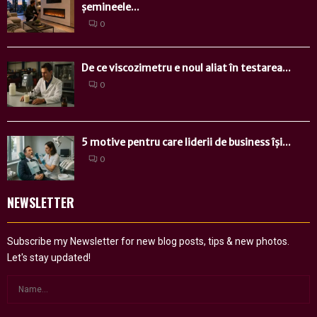
șemineele...
0
De ce viscozimetru e noul aliat în testarea...
0
5 motive pentru care liderii de business își...
0
NEWSLETTER
Subscribe my Newsletter for new blog posts, tips & new photos.
Let's stay updated!