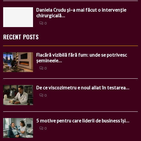
Daniela Crudu şi-a mai făcut o intervenţie
chirurgicală...
0
RECENT POSTS
Flacără vizibilă fără fum: unde se potrivesc
șemineele...
0
De ce viscozimetru e noul aliat în testarea...
0
5 motive pentru care liderii de business își...
0