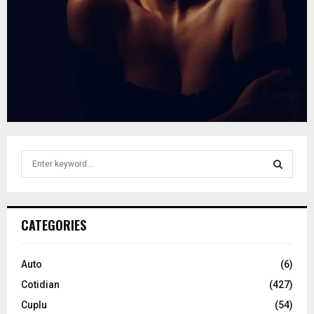
S
e
a
S
r
c
E
CATEGORIES
h
f
A
o
Auto
(6)
r
R
Cotidian
(427)
:
C
Cuplu
(54)