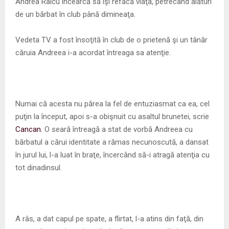
M
Andrea Raicu încearcă să îşi refacă viaţa, petrecând alături
de un bărbat în club până dimineaţa.
E
Vedeta TV a fost însoţită în club de o prietenă şi un tânăr
căruia Andreea i-a acordat întreaga sa atenţie.
N
U
Numai că acesta nu părea la fel de entuziasmat ca ea, cel
puţin la început, apoi s-a obişnuit cu asaltul brunetei, scrie
Cancan.
O seară întreagă a stat de vorbă Andreea cu
bărbatul a cărui identitate a rămas necunoscută, a dansat
în jurul lui, l-a luat în braţe, încercând să-i atragă atenţia cu
tot dinadinsul.
A râs, a dat capul pe spate, a flirtat, l-a atins din faţă, din