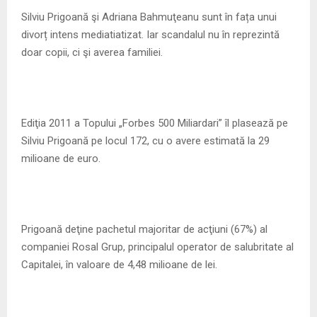
M
Silviu Prigoană şi Adriana Bahmuţeanu sunt în fața unui
divorț intens mediatiatizat. Iar scandalul nu în reprezintă
E
doar copii, ci şi averea familiei.
N
U
Ediţia 2011 a Topului „Forbes 500 Miliardari” îl plasează pe
Silviu Prigoană pe locul 172, cu o avere estimată la 29
milioane de euro.
Prigoană deţine pachetul majoritar de acţiuni (67%) al
companiei Rosal Grup, principalul operator de salubritate al
Capitalei, în valoare de 4,48 milioane de lei.