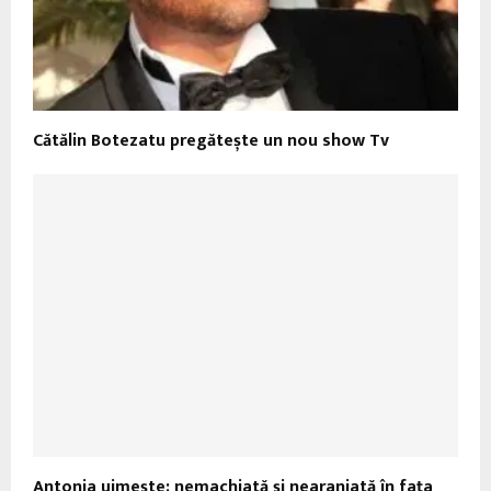
Cătălin Botezatu pregătește un nou show Tv
Antonia uimește: nemachiată și nearanjată în fața