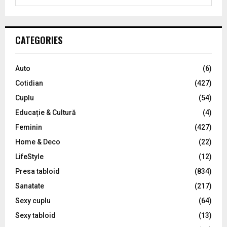
e
a
S
r
c
E
CATEGORIES
h
f
A
o
Auto
(6)
r
R
Cotidian
(427)
:
C
Cuplu
(54)
Educație & Cultură
(4)
H
Feminin
(427)
Home & Deco
(22)
LifeStyle
(12)
Presa tabloid
(834)
Sanatate
(217)
Sexy cuplu
(64)
Sexy tabloid
(13)