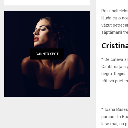
Rolul saltelelo
lăuda cu o nou
văzut petrecân
săptămânii tr
Cristin
BANNER SPOT
* De câteva zi
Cântăreaţa a p
negru. Regina R
câteva prieten
* Ioana Băses
parcări din Bu
lase maşina p