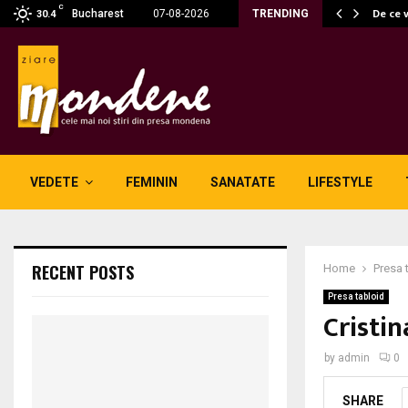
C
 fără fum: unde se potrivesc…
De ce 
Bucharest
07-08-2026
TRENDING
30.4
VEDETE
FEMININ
SANATATE
LIFESTYLE
RECENT POSTS
Home
Presa 
Presa tabloid
Cristin
by
admin
0
SHARE