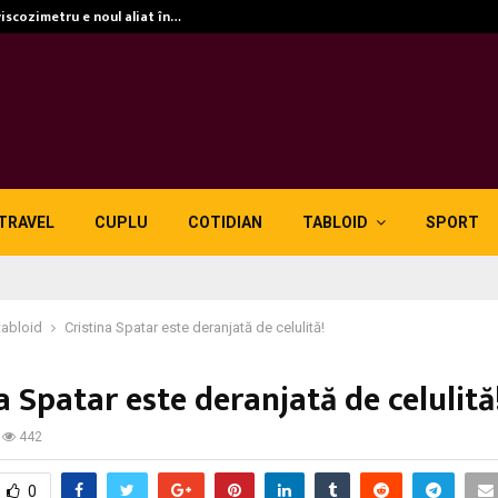
viscozimetru e noul aliat în…
TRAVEL
CUPLU
COTIDIAN
TABLOID
SPORT
tabloid
Cristina Spatar este deranjată de celulită!
a Spatar este deranjată de celulită
442
0