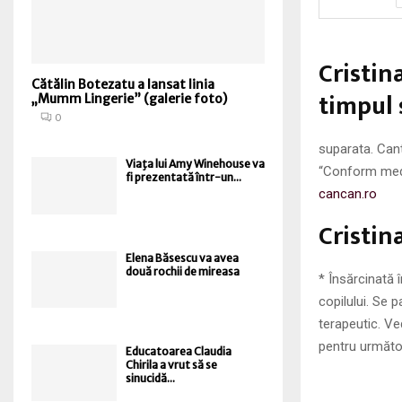
Cristin
Cătălin Botezatu a lansat linia
timpul 
„Mumm Lingerie” (galerie foto)
0
suparata. Cant
Viaţa lui Amy Winehouse va
“Conform medic
fi prezentată într-un...
cancan.ro
Cristina
Elena Băsescu va avea
două rochii de mireasa
* Însărcinată 
copilului. Se 
terapeutic. Ve
pentru următoa
Educatoarea Claudia
Chirila a vrut să se
sinucidă...