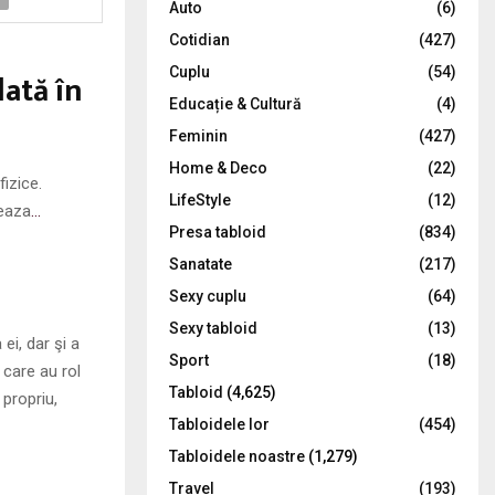
Auto
(6)
r
R
Cotidian
(427)
:
C
Cuplu
(54)
lată în
Educație & Cultură
(4)
H
Feminin
(427)
Home & Deco
(22)
izice.
LifeStyle
(12)
reaza
…
Presa tabloid
(834)
Sanatate
(217)
Sexy cuplu
(64)
Sexy tabloid
(13)
ei, dar şi a
Sport
(18)
 care au rol
Tabloid
(4,625)
 propriu,
Tabloidele lor
(454)
Tabloidele noastre
(1,279)
Travel
(193)