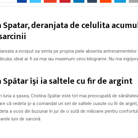
a Spatar, deranjata de celulita acumu
sarcinii
areata a inceput sa simta pe propria piele absenta antrenamentelor f
ului, ideal ar fi sa mai iau maximum cinci kilograme. Nu ma ingrijo
 Spătar îşi ia saltele cu fir de argint
în luna a şasea, Cristina Spătar este tot mai preocupată de sănătatea 
pare că vedeta şi-a comandat un set de saltele cusute cu fir de argint,
deta a scos din buzunar în jur de o sută de milioane pentru confortul
rele luni de sarcină.