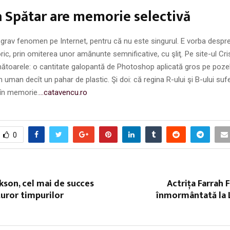
a Spătar are memorie selectivă
rav fenomen pe Internet, pentru că nu este singurul. E vorba despr
oric, prin omiterea unor amănunte semnificative, cu şliţ. Pe site-ul Cri
toarele: o cantitate galopantă de Photoshop aplicată gros pe pozel
n uman decît un pahar de plastic. Şi doi: că regina R-ului şi B-ului suf
în memorie.
…catavencu.ro
0
kson, cel mai de succes
Actriţa Farrah 
turor timpurilor
înmormântată la 