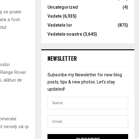
Uncategorized
(4)
coş se poate
Vedete
(6,935)
ata a fost
Vedetele lor
(875)
itul
Vedetele noastre
(3,645)
NEWSLETTER
olizi.
n Range Rover
Subscribe my Newsletter for new blog
, alături de
posts, tips & new photos. Let's stay
updated!
lomerate
t nevoiţi să-şi