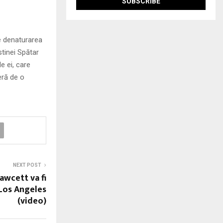
e denaturarea
stinei Spătar
e ei, care
eră de o
NEXT POST
Fawcett va fi
Los Angeles
(video)