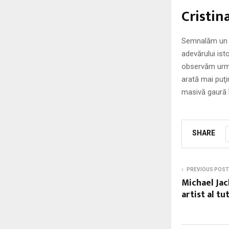
Cristin
Semnalăm un g
adevărului ist
observăm urmă
arată mai puţi
masivă gaură 
SHARE
PREVIOUS POST
Michael Jac
artist al tu