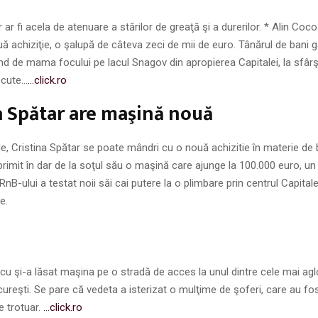
r ar fi acela de atenuare a stărilor de greaţă şi a durerilor. * Alin Co
ă achiziţie, o şalupă de câteva zeci de mii de euro. Tânărul de bani g
d de mama focului pe lacul Snagov din apropierea Capitalei, la sfârş
ecute…
…click.ro
a Spătar are maşină nouă
le, Cristina Spătar se poate mândri cu o nouă achizitie în materie de b
rimit în dar de la soţul său o maşină care ajunge la 100.000 euro, u
nB-ului a testat noii săi cai putere la o plimbare prin centrul Capitalei
e.
cu şi-a lăsat maşina pe o stradă de acces la unul dintre cele mai ag
cureşti. Se pare că vedeta a isterizat o mulţime de şoferi, care au fos
e trotuar.
…click.ro