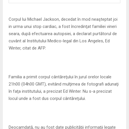
M
E
Corpul lui Michael Jackson, decedat în mod neaşteptat joi
in urma unui stop cardiac, a fost încredinţat familiei vineri
N
seara, după efectuarea autopsiei, a declarat purtătorul de
cuvânt al Institutului Medico-legal din Los Angeles, Ed
U
Winter, citat de AFP.
Familia a primit corpul cântăreţului în jurul orelor locale
21h00 (04h00 GMT), evitând mulţimea de fotografi adunaţi
în faţa institutului, a precizat Ed Winter. Nu s-a precizat
locul unde a fost dus corpul cântăreţului.
Deocamdată, nu au fost date publicităţii informaţii legate