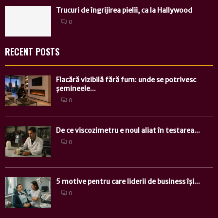
Trucuri de îngrijirea pielii, ca la Hallywood
0
RECENT POSTS
Flacără vizibilă fără fum: unde se potrivesc
șemineele...
0
De ce viscozimetru e noul aliat în testarea...
0
5 motive pentru care liderii de business își...
0