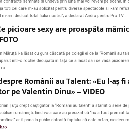
 contracte semnate si undeva prin luna mai voi reveni pe scena, în 
a toti cei care m-au solicitat pentru diverse spectacole si i-am refuz
 m-am dedicat total fiului nostru”, a declarat Andra pentru Pro TV …
 picioare sexy are proaspăta mămi
 FOTO
lin Măruţă i-a lăsat cu gura căscată pe colegii ei de la “Românii au tal
părut într-o rochie decupată în faţă ce a lăsat să i se vadă picioarel
.ro
despre Românii au Talent: «Eu l-aş fi 
tor pe Valentin Dinu» – VIDEO
drian Ţuţu drept câştigător la “Românii au talent” a stârnit o serie de 
 publice româneşti, fiind voci care au precizat că “nu a fost premiat t
ânia” ar fi prins la public datorită faptului că este orfan, nicidec
k.ro