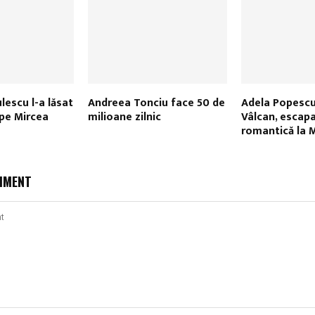
lescu l-a lăsat
Andreea Tonciu face 50 de
Adela Popescu
 pe Mircea
milioane zilnic
Vâlcan, escap
romantică la 
MMENT