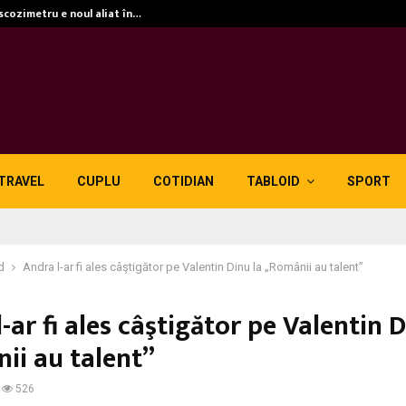
iscozimetru e noul aliat în…
TRAVEL
CUPLU
COTIDIAN
TABLOID
SPORT
d
Andra l-ar fi ales câştigător pe Valentin Dinu la „Românii au talent”
-ar fi ales câştigător pe Valentin D
ii au talent”
526