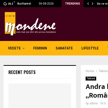
C
fără fum: unde se potrivesc…
De ce v
Bucharest
06-08-2026
TRENDING
26.2
VEDETE
FEMININ
SANATATE
LIFESTYLE
RECENT POSTS
Home
Tabloi
Tabloid
Andra l
„Român
by
admin
0