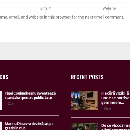
me, email, and website in this browser for the next time I comment.
ICKS
RECENT POSTS
Flacără vizibilă
Irinel Coulumbeanu inventează
scandaluri pentru publicitate
unde se potrive
șemineele...
0
0
Marina Dina s-a dezbrăcat pe
De ce viscozime
gratis în club