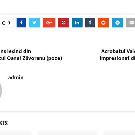
0
ins ieșind din
Acrobatul Val
ul Oanei Zăvoranu (poze)
impresionat di
admin
STS