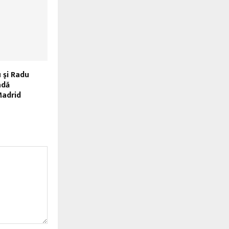
 şi Radu
adă
Madrid