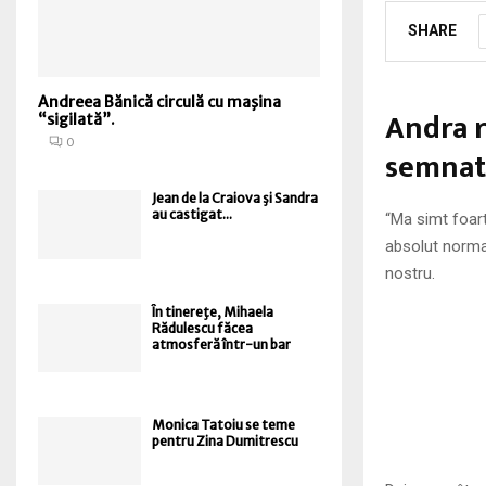
SHARE
Andreea Bănică circulă cu maşina
Andra r
“sigilată”.
0
semnate
Jean de la Craiova şi Sandra
au castigat...
“Ma simt foart
absolut normal
nostru.
În tinereţe, Mihaela
Rădulescu făcea
atmosferă într-un bar
Monica Tatoiu se teme
pentru Zina Dumitrescu