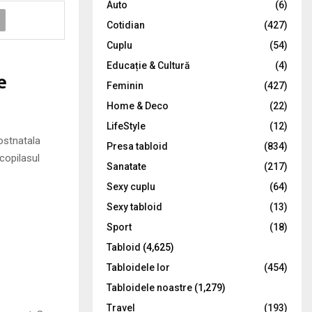
Auto
(6)
r
R
Cotidian
(427)
:
C
Cuplu
(54)
Educație & Cultură
(4)
H
e
Feminin
(427)
Home & Deco
(22)
LifeStyle
(12)
ostnatala
Presa tabloid
(834)
copilasul
Sanatate
(217)
Sexy cuplu
(64)
Sexy tabloid
(13)
Sport
(18)
Tabloid
(4,625)
Tabloidele lor
(454)
Tabloidele noastre
(1,279)
Travel
(193)