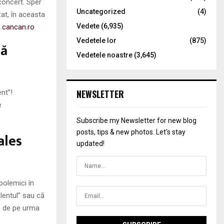
concert. Sper
Uncategorized
(4)
at, în aceasta
Vedete
(6,935)
…cancan.ro
Vedetele lor
(875)
că
Vedetele noastre
(3,645)
NEWSLETTER
ent”!
e
Subscribe my Newsletter for new blog
posts, tips & new photos. Let's stay
ales
updated!
polemici în
alentul” sau că
um de pe urma