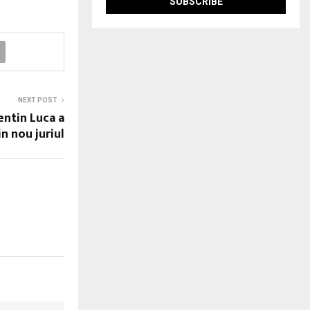
NEXT POST
entin Luca a
n nou juriul