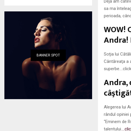
Deja am câteva
sa ma înteleag
perioada, când
WOW! Ce
Andra!
Soţia lui Cătă
BANNER SPOT
Cântăreaţa a a
superbe….click
Andra, 
câştigă
Alegerea lui A
rândul opiniei
“Eminem de Rom
talentului.
…clic