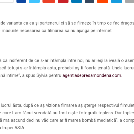
ude varianta ca ea şi partenerul ei să se filmeze în timp ce fac drago
e măsurile necesarea ca filmarea să nu ajungă pe internet.
 că indiferent de ce s-ar întâmpla între noi, nu ar ieşi la iveală o a
acă totuşi s-ar întâmpla asta, probabil aş fi foarte jenată. Unele lucrur
nă intime”, a spus Sylvia pentru
agentiadepresamondena.com.
lucrul ăsta, după ce aş viziona filmarea aş şterge respectivul filmule
 care l-am făcut vreodată au fost nişte fotografii topless. Dar tople
să mă ascund deci nu văd care ar fi marea bombă mediatică”, a comp
 trupei ASIA.