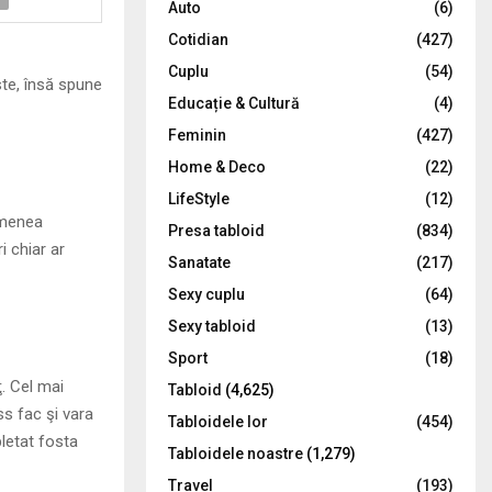
Auto
(6)
r
R
Cotidian
(427)
:
C
Cuplu
(54)
ste, însă spune
Educație & Cultură
(4)
H
Feminin
(427)
Home & Deco
(22)
LifeStyle
(12)
semenea
Presa tabloid
(834)
i chiar ar
Sanatate
(217)
Sexy cuplu
(64)
Sexy tabloid
(13)
Sport
(18)
ţ. Cel mai
Tabloid
(4,625)
ss fac şi vara
Tabloidele lor
(454)
letat fosta
Tabloidele noastre
(1,279)
Travel
(193)