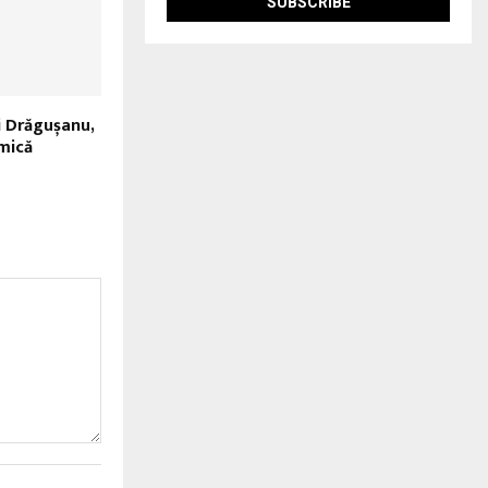
i Drăgușanu,
mică