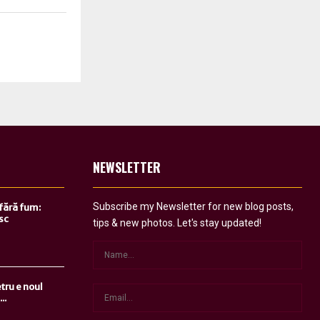
NEWSLETTER
Subscribe my Newsletter for new blog posts,
 fără fum:
sc
tips & new photos. Let's stay updated!
tru e noul
..