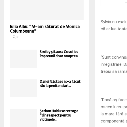
Sylvia nu excl
Iulia Albu: “M-am săturat de Monica
că ar lua toat
Columbeanu”
0
Smiley şi Laura Cosoi ies
împreună doar noaptea
“Sunt convinsă
înregistrare. D
trebui să rămâ
Danei Năstase i s-a făcut
rău la penitenciar!...
“Dacă aş face 
oscen lucru pe
Șerban Huidu se retrage
la mare fără 
“din respect pentru
victimele...
componentă a