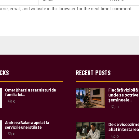
me, email, and website in this browser for the next time I comment.
ICKS
RECENT POSTS
Flacără vizibilă
Omer Bhatti a stat alaturi de
familia lui...
unde se potrive
șemineele...
0
0
Andreea Balan a apelat la
De ce viscozime
serviciile unei stiliste
aliat în testarea.
0
0