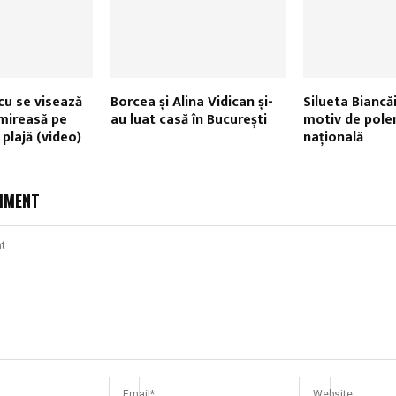
u se visează
Borcea și Alina Vidican și-
Silueta Biancă
 mireasă pe
au luat casă în București
motiv de pole
plajă (video)
națională
MMENT