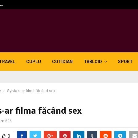
n…
5 motive pentru care lid
TRAVEL
CUPLU
COTIDIAN
TABLOID
SPORT
e
Sylvia s-ar filma făcând sex
s-ar filma făcând sex
696
0