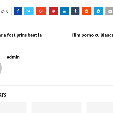
0
r a fost prins beat la
Film porno cu Bianc
admin
STS