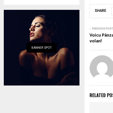
SHARE
PREVIOUS POST
Voicu Pânza
volan!
BANNER SPOT
RELATED PO