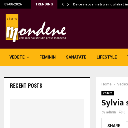
c…
De ce viscozimetru e noul aliat î
09-08-2026
TRENDING
VEDETE
FEMININ
SANATATE
LIFESTYLE
RECENT POSTS
Home
Vedet
Vedete
Sylvia 
by
admin
0
SHARE