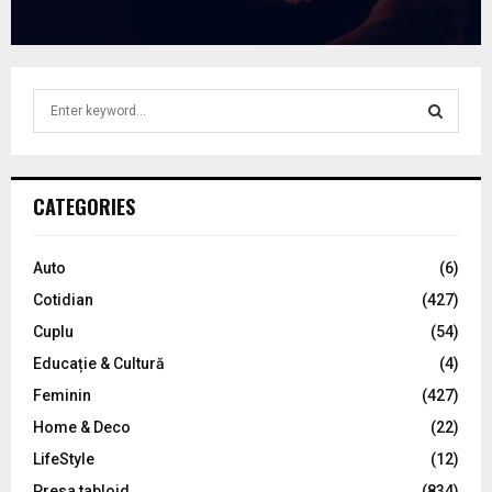
S
e
a
S
r
c
E
CATEGORIES
h
f
A
o
Auto
(6)
r
R
Cotidian
(427)
:
C
Cuplu
(54)
Educație & Cultură
(4)
H
Feminin
(427)
Home & Deco
(22)
LifeStyle
(12)
Presa tabloid
(834)