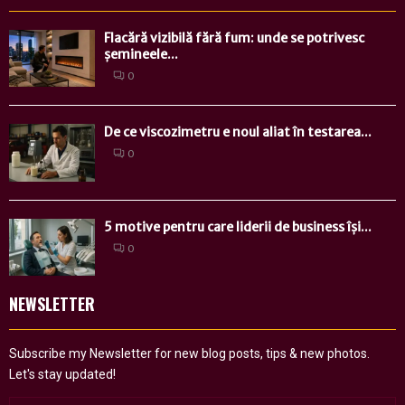
Flacără vizibilă fără fum: unde se potrivesc
șemineele...
0
De ce viscozimetru e noul aliat în testarea...
0
5 motive pentru care liderii de business își...
0
NEWSLETTER
Subscribe my Newsletter for new blog posts, tips & new photos.
Let's stay updated!