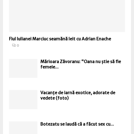
Fiul Iulianei Marciuc seamănă leit cu Adrian Enache
0
Mărioara Zăvoranu: “Oana nu știe să fie
femeie...
Vacanțe de iarnă exotice, adorate de
vedete (foto)
Botezatu se laudă că a făcut sex cu...