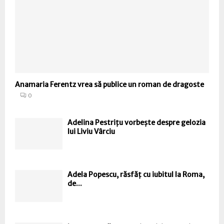
Anamaria Ferentz vrea să publice un roman de dragoste
0
Adelina Pestrițu vorbește despre gelozia
lui Liviu Vârciu
Adela Popescu, răsfăț cu iubitul la Roma,
de...