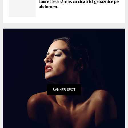
Laurette a rămas cu cicatrici groaznice pe
abdomen...
BANNER SPOT