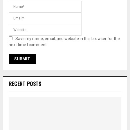
Save my name, email, and website in this browser for the
next time I comment.
RECENT POSTS