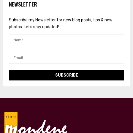
NEWSLETTER
Subscribe my Newsletter for new blog posts, tips & new
photos. Let's stay updated!