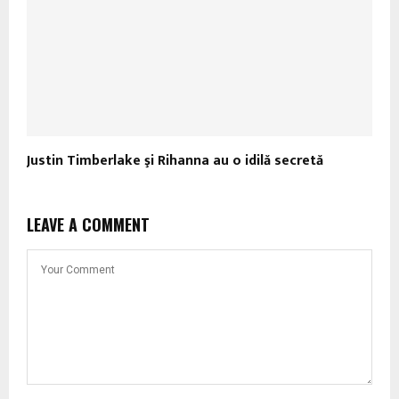
Justin Timberlake şi Rihanna au o idilă secretă
LEAVE A COMMENT