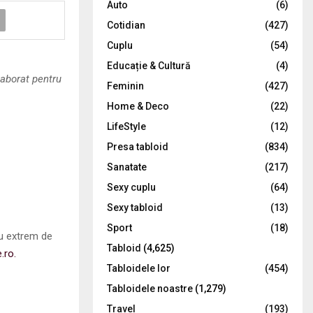
Auto
(6)
r
R
Cotidian
(427)
:
C
Cuplu
(54)
Educație & Cultură
(4)
H
laborat pentru
Feminin
(427)
Home & Deco
(22)
LifeStyle
(12)
Presa tabloid
(834)
Sanatate
(217)
Sexy cuplu
(64)
Sexy tabloid
(13)
Sport
(18)
au extrem de
Tabloid
(4,625)
e.ro.
Tabloidele lor
(454)
Tabloidele noastre
(1,279)
Travel
(193)