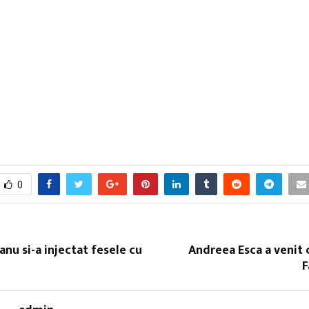
0
nu si-a injectat fesele cu
Andreea Esca a venit c
F