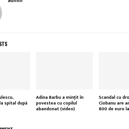
admin
STS
lescu,
Adina Barbu a minţit în
Scandal cu dro
la spital după
povestea cu copilul
Ciobanu are ar
abandonat (video)
800 de euro la