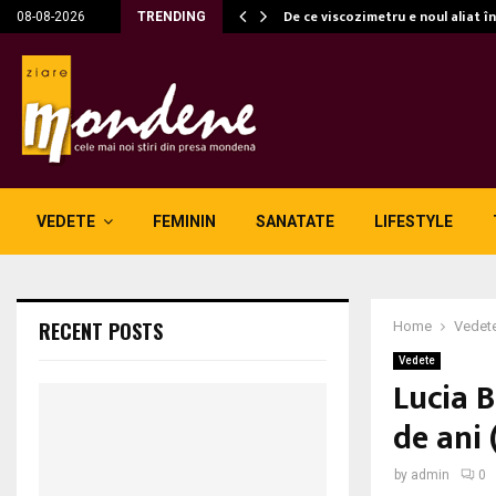
c…
De ce viscozimetru e noul aliat î
08-08-2026
TRENDING
VEDETE
FEMININ
SANATATE
LIFESTYLE
RECENT POSTS
Home
Vedet
Vedete
Lucia B
de ani 
by
admin
0