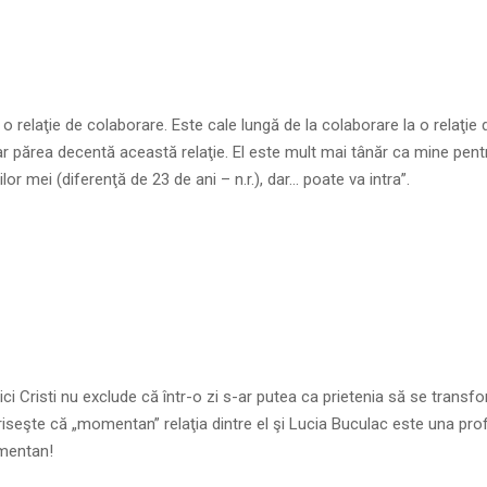
 o relaţie de colaborare. Este cale lungă de la colaborare la o relaţie d
ar părea decentă această relaţie. El este mult mai tânăr ca mine pentr
ilor mei (diferenţă de 23 de ani – n.r.), dar… poate va intra”.
nici Cristi nu exclude că într-o zi s-ar putea ca prietenia să se transfo
seşte că „momentan” relaţia dintre el şi Lucia Buculac este una pro
mentan!