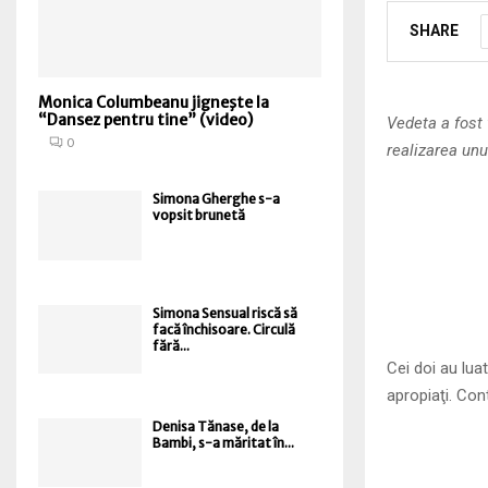
SHARE
Monica Columbeanu jigneşte la
“Dansez pentru tine” (video)
Vedeta a fost 
0
realizarea unu
Simona Gherghe s-a
vopsit brunetă
Simona Sensual riscă să
facă închisoare. Circulă
fără...
Cei doi au lua
apropiaţi. Con
Denisa Tănase, de la
Bambi, s-a măritat în...