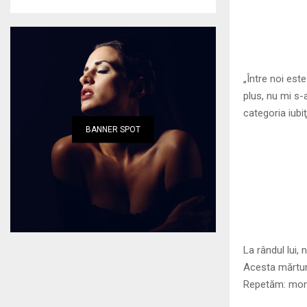
„Între noi este
plus, nu mi s-
categoria iubiţ
BANNER SPOT
La rândul lui, 
Acesta mărturi
Repetăm: mo