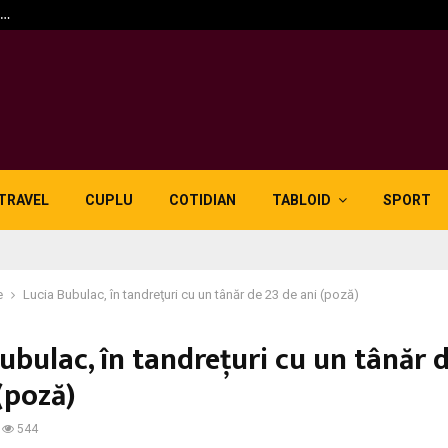
n…
5 motive pentru care lid
TRAVEL
CUPLU
COTIDIAN
TABLOID
SPORT
e
Lucia Bubulac, în tandreţuri cu un tânăr de 23 de ani (poză)
ubulac, în tandreţuri cu un tânăr 
(poză)
544