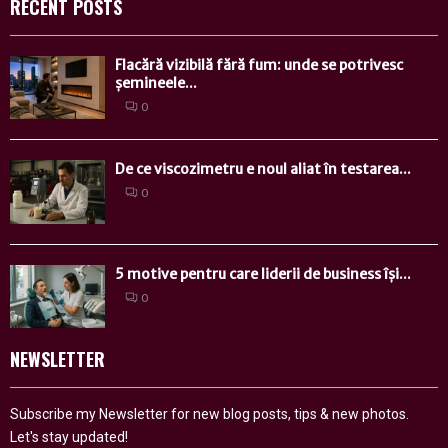
RECENT POSTS
Flacără vizibilă fără fum: unde se potrivesc
șemineele...
0
De ce viscozimetru e noul aliat în testarea...
0
5 motive pentru care liderii de business își...
0
NEWSLETTER
Subscribe my Newsletter for new blog posts, tips & new photos.
Let's stay updated!