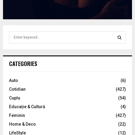
S
e
a
S
r
c
E
CATEGORIES
h
f
A
o
Auto
(6)
r
R
Cotidian
(427)
:
C
Cuplu
(54)
Educație & Cultură
(4)
H
Feminin
(427)
Home & Deco
(22)
LifeStyle
(12)