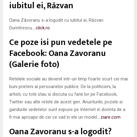
M
iubitul ei, Răzvan
E
Oana Zăvoranu s-a logodit cu iubitul ei, Răzvan
Dumitrescu.
…click.ro
N
Ce poze isi pun vedetele pe
U
Facebook: Oana Zavoranu
(Galerie foto)
Retelele sociale au devenit intr-un timp foarte scurt cei mai
buni prieteni ai persoanelor publice. De la politicieni, la
artisti, cu totii stau si discuta cu fanii lor pe Facebook,
Twitter sau alte retele de acest gen. Anunturile, pozele si
gandurile vedetelor sunt expuse pe Internet in dorinta de a
fi mai aproape de cei ce vad in ele un model.
…ziare.com
Oana Zavoranu s-a logodit?