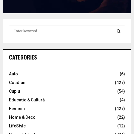
S
e
a
S
r
c
E
CATEGORIES
h
f
A
o
Auto
(6)
r
R
Cotidian
(427)
:
C
Cuplu
(54)
Educație & Cultură
(4)
H
Feminin
(427)
Home & Deco
(22)
LifeStyle
(12)