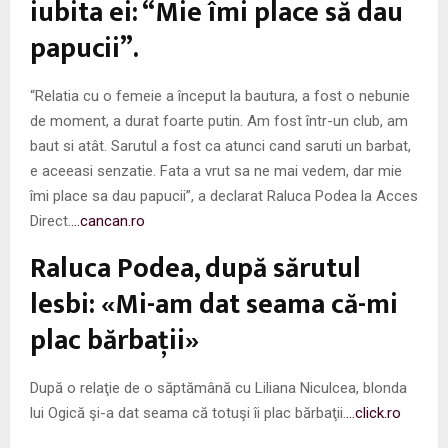
iubita ei: “Mie îmi place să dau
papucii”.
“Relatia cu o femeie a început la bautura, a fost o nebunie
de moment, a durat foarte putin. Am fost într-un club, am
baut si atât. Sarutul a fost ca atunci cand saruti un barbat,
e aceeasi senzatie. Fata a vrut sa ne mai vedem, dar mie
îmi place sa dau papucii”, a declarat Raluca Podea la Acces
Direct.
…cancan.ro
Raluca Podea, după sărutul
lesbi: «Mi-am dat seama că-mi
plac bărbaţii»
După o relaţie de o săptămână cu Liliana Niculcea, blonda
lui Ogică şi-a dat seama că totuşi îi plac bărbaţii.
…click.ro