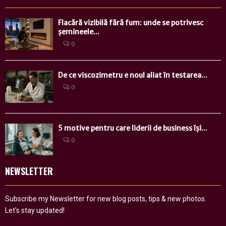
Flacără vizibilă fără fum: unde se potrivesc
șemineele...
0
De ce viscozimetru e noul aliat în testarea...
0
5 motive pentru care liderii de business își...
0
NEWSLETTER
Subscribe my Newsletter for new blog posts, tips & new photos.
Let's stay updated!