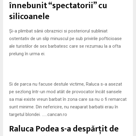
M
înnebunit “spectatorii” cu
silicoanele
E
Și-a plimbat sânii obraznici si posteriorul subliniat
N
ostentativ de un slip minuscul pe sub privirile pofticioase
ale turistilor de sex barbatesc care se rezumau la a ofta
U
prelung în urma ei.
Si de parca nu facuse destule victime, Raluca s-a asezat
pe sezlong într-un mod atât de provocator încât sansele
sa mai existe vreun barbat în zona care sa nu o fi remarcat
sunt minime. Din nefericire, nu neaparat barbatii erau în
targetul blondei. ……cancan.ro
Raluca Podea s-a despărţit de