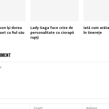
son îşi dorea
Lady Gaga face crize de
Iată cum arăt
uet cu fiul său
personalitate cu ciorapii
în tinereţe
rupţi
MMENT