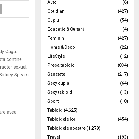
Auto
(6)
r
R
Cotidian
(427)
:
C
Cuplu
(54)
Educație & Cultură
(4)
H
Feminin
(427)
Home & Deco
(22)
ady Gaga,
LifeStyle
(12)
sta contine
Presa tabloid
(834)
aracter sexual,
Sanatate
(217)
 Britney Spears
Sexy cuplu
(64)
Sexy tabloid
(13)
!
Sport
(18)
Tabloid
(4,625)
care avea
Tabloidele lor
(454)
Tabloidele noastre
(1,279)
Travel
(193)