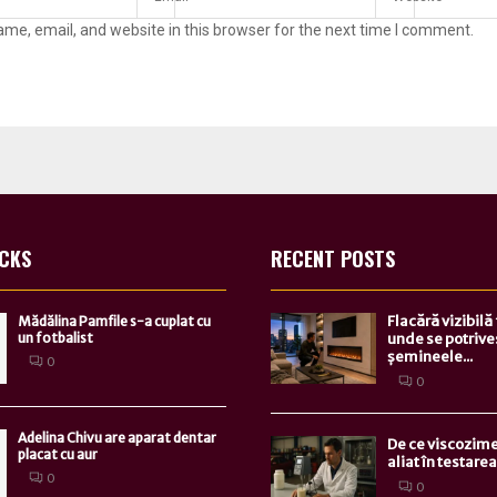
me, email, and website in this browser for the next time I comment.
ICKS
RECENT POSTS
Flacără vizibilă
Mădălina Pamfile s-a cuplat cu
un fotbalist
unde se potrive
șemineele...
0
0
Adelina Chivu are aparat dentar
De ce viscozime
placat cu aur
aliat în testarea.
0
0