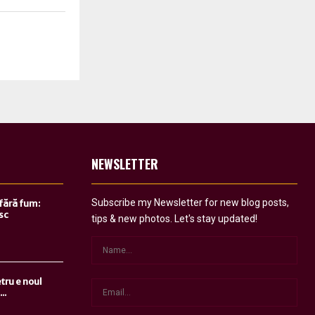
NEWSLETTER
Subscribe my Newsletter for new blog posts,
 fără fum:
sc
tips & new photos. Let's stay updated!
tru e noul
..