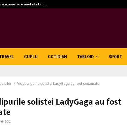
viscozimetru e noul aliat în…
TRAVEL
CUPLU
COTIDIAN
TABLOID
SPORT
dele lor
Videoclipurile solistei LadyGaga au fost cenzurate
ipurile solistei LadyGaga au fost
ate
652