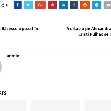
0
i Băsescu a pozat în
A uitat-o pe Alexandr
Cristi Pulhac se 
admin
STS