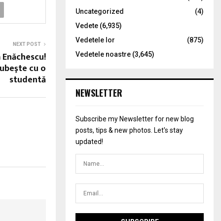
Uncategorized
(4)
Vedete
(6,935)
Vedetele lor
(875)
NEXT POST
a Enăchescu!
Vedetele noastre
(3,645)
iubeşte cu o
studentă
NEWSLETTER
Subscribe my Newsletter for new blog
posts, tips & new photos. Let's stay
updated!