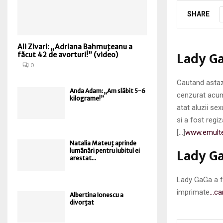
SHARE
Ali Zivari: „Adriana Bahmuţeanu a
Lady Ga
făcut 42 de avorturi!” (video)
0
Cautand astaz
Anda Adam: „Am slăbit 5-6
cenzurat acum 
kilograme!”
atat aluzii se
si a fost regi
[…]
www.emulte
Natalia Mateuţ aprinde
Lady Ga
lumânări pentru iubitul ei
arestat...
Lady GaGa a fo
imprimate
…ca
Albertina Ionescu a
divorţat