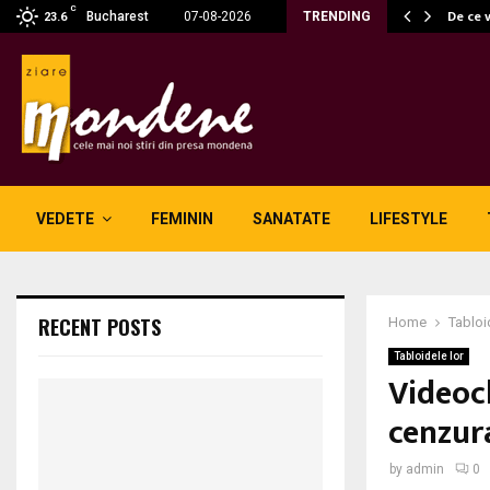
C
 fără fum: unde se potrivesc…
De ce 
Bucharest
07-08-2026
TRENDING
23.6
VEDETE
FEMININ
SANATATE
LIFESTYLE
RECENT POSTS
Home
Tabloi
Tabloidele lor
Videocl
cenzur
by
admin
0