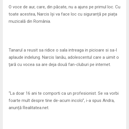
M
O voce de aur, care, din păcate, nu a ajuns pe primul loc. Cu
toate acestea, Narcis își va face loc cu siguranță pe piața
E
muzicală din România.
N
U
Tanarul a reusit sa ridice o sala intreaga in picioare si sa-l
aplaude indelung. Narcis Ianău, adolescentul care a uimit o
ţară cu vocea sa are deja două fan-cluburi pe internet.
“La doar 16 ani te comporti ca un profesionist. Se va vorbi
foarte mult despre tine de-acum incolo”, i-a spus Andra,
anunță Realitatea.net.