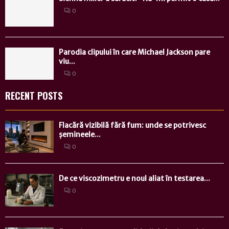
0
Parodia clipului în care Michael Jackson pare
viu...
0
RECENT POSTS
Flacără vizibilă fără fum: unde se potrivesc
șemineele...
0
De ce viscozimetru e noul aliat în testarea...
0