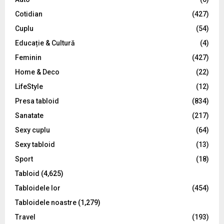
r
R
Cotidian
(427)
:
C
Cuplu
(54)
Educație & Cultură
(4)
H
Feminin
(427)
Home & Deco
(22)
LifeStyle
(12)
Presa tabloid
(834)
Sanatate
(217)
Sexy cuplu
(64)
Sexy tabloid
(13)
Sport
(18)
Tabloid
(4,625)
Tabloidele lor
(454)
Tabloidele noastre
(1,279)
Travel
(193)