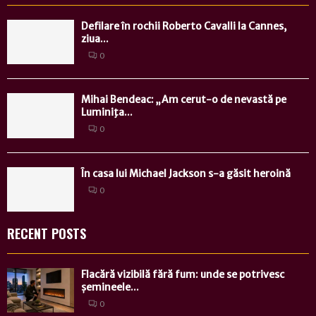
Defilare în rochii Roberto Cavalli la Cannes,
ziua...
0
Mihai Bendeac: „Am cerut-o de nevastă pe
Luminiţa...
0
În casa lui Michael Jackson s-a găsit heroină
0
RECENT POSTS
Flacără vizibilă fără fum: unde se potrivesc
șemineele...
0