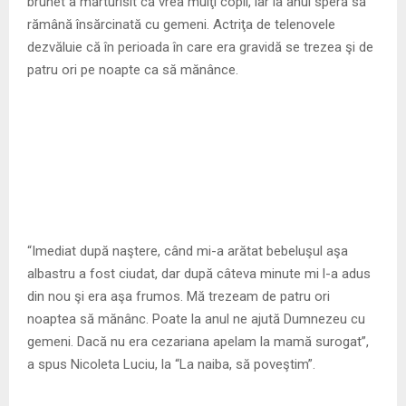
M
brunet a mărturisit că vrea mulţi copii, iar la anul speră să
rămână însărcinată cu gemeni. Actriţa de telenovele
E
dezvăluie că în perioada în care era gravidă se trezea şi de
patru ori pe noapte ca să mănânce.
N
U
“Imediat după naştere, când mi-a arătat bebeluşul aşa
albastru a fost ciudat, dar după câteva minute mi l-a adus
din nou şi era aşa frumos. Mă trezeam de patru ori
noaptea să mănânc. Poate la anul ne ajută Dumnezeu cu
gemeni. Dacă nu era cezariana apelam la mamă surogat”,
a spus Nicoleta Luciu, la “La naiba, să poveştim”.