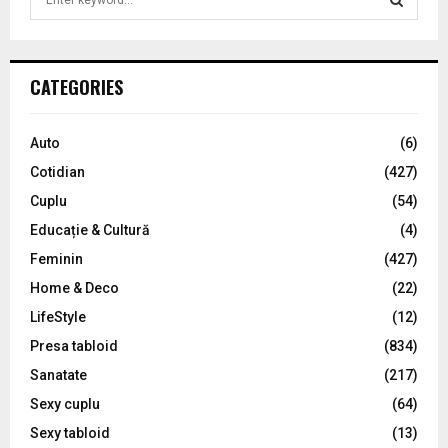
e
a
S
r
c
E
CATEGORIES
h
f
A
o
Auto
(6)
r
R
Cotidian
(427)
:
C
Cuplu
(54)
Educație & Cultură
(4)
H
Feminin
(427)
Home & Deco
(22)
LifeStyle
(12)
Presa tabloid
(834)
Sanatate
(217)
Sexy cuplu
(64)
Sexy tabloid
(13)