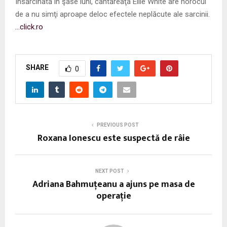
Însărcinată în şase luni, cântăreaţa Ellie White are norocul
de a nu simţi aproape deloc efectele neplăcute ale sarcinii.
…click.ro
SHARE
0
PREVIOUS POST
Roxana Ionescu este suspectă de râie
NEXT POST
Adriana Bahmuţeanu a ajuns pe masa de
operaţie