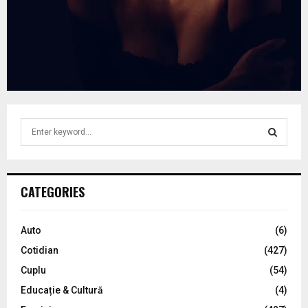
S
e
a
S
r
c
E
CATEGORIES
h
f
A
o
Auto
(6)
r
R
Cotidian
(427)
:
C
Cuplu
(54)
Educație & Cultură
(4)
H