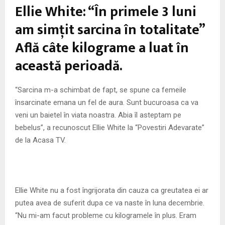
Ellie White: “În primele 3 luni
am simţit sarcina în totalitate”
Află câte kilograme a luat în
această perioadă.
“Sarcina m-a schimbat de fapt, se spune ca femeile
însarcinate emana un fel de aura. Sunt bucuroasa ca va
veni un baietel în viata noastra. Abia îl asteptam pe
bebelus”, a recunoscut Ellie White la “Povestiri Adevarate”
de la Acasa TV.
Ellie White nu a fost îngrijorata din cauza ca greutatea ei ar
putea avea de suferit dupa ce va naste în luna decembrie.
“Nu mi-am facut probleme cu kilogramele în plus. Eram