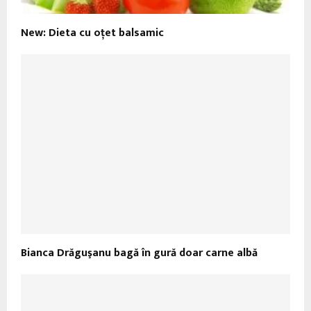
New: Dieta cu oţet balsamic
Bianca Drăguşanu bagă în gură doar carne albă