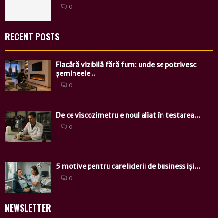
0
RECENT POSTS
Flacără vizibilă fără fum: unde se potrivesc
șemineele...
0
De ce viscozimetru e noul aliat în testarea...
0
5 motive pentru care liderii de business își...
0
NEWSLETTER