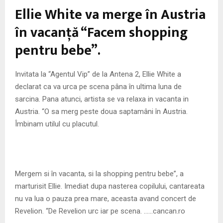
M
Ellie White va merge în Austria
E
în vacanţă “Facem shopping
pentru bebe”.
N
Invitata la “Agentul Vip” de la Antena 2, Ellie White a
U
declarat ca va urca pe scena pâna în ultima luna de
sarcina. Pana atunci, artista se va relaxa in vacanta in
Austria. “O sa merg peste doua saptamâni în Austria.
Îmbinam utilul cu placutul.
Mergem si în vacanta, si la shopping pentru bebe”, a
marturisit Ellie. Imediat dupa nasterea copilului, cantareata
nu va lua o pauza prea mare, aceasta avand concert de
Revelion. “De Revelion urc iar pe scena. ……cancan.ro