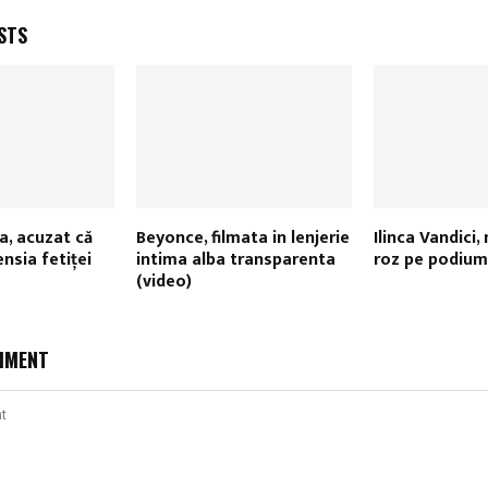
STS
a, acuzat că
Beyonce, filmata in lenjerie
Ilinca Vandici,
ensia fetiţei
intima alba transparenta
roz pe podium
(video)
MMENT