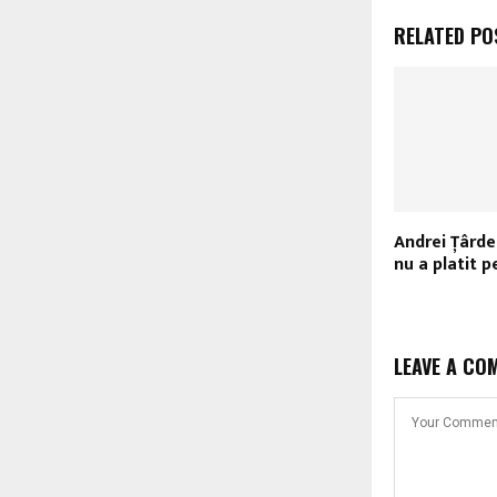
RELATED PO
Andrei Ţârde
nu a platit p
LEAVE A CO