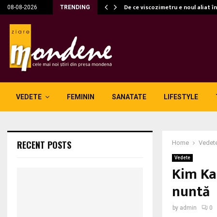
c…
De ce viscozimetru e noul aliat î
08-08-2026
TRENDING
VEDETE
FEMININ
SANATATE
LIFESTYLE
RECENT POSTS
Home
Vedet
Vedete
Kim Kar
nuntă
by
admin
0