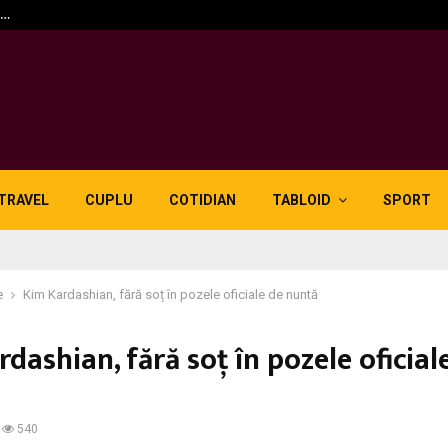
n…
5 motive pentru care lid
TRAVEL
CUPLU
COTIDIAN
TABLOID
SPORT
e
Kim Kardashian, fără soț în pozele oficiale de nuntă
dashian, fără soț în pozele oficial
540