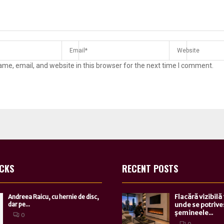
me, email, and website in this browser for the next time I comment.
ICKS
RECENT POSTS
Flacără vizibilă
Andreea Raicu, cu hernie de disc,
dar pe...
unde se potrive
șemineele...
0
0