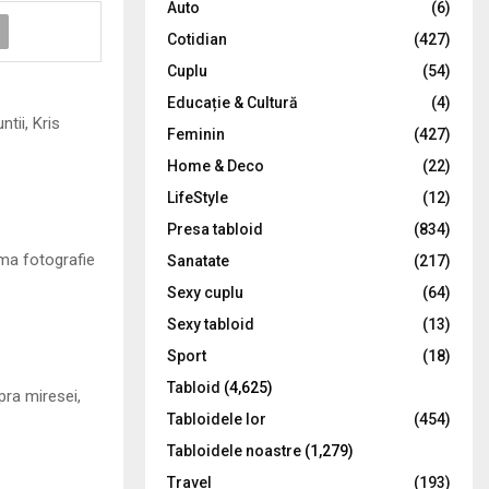
Auto
(6)
r
R
Cotidian
(427)
:
C
Cuplu
(54)
Educație & Cultură
(4)
H
tii, Kris
Feminin
(427)
Home & Deco
(22)
LifeStyle
(12)
Presa tabloid
(834)
ima fotografie
Sanatate
(217)
Sexy cuplu
(64)
Sexy tabloid
(13)
Sport
(18)
Tabloid
(4,625)
pra miresei,
Tabloidele lor
(454)
Tabloidele noastre
(1,279)
Travel
(193)