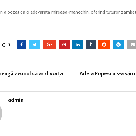
n a pozat ca o adevarata mireasa-manechin, oferind tuturor zambetul
0
neagă zvonul că ar divorţa
Adela Popescu s-a săru
admin