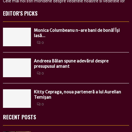
Cele mai noi stiri mondene despre vedetele noastre si vedetele lor
EDITOR'S PICKS
Monica Columbeanu n-are bani de bonă! Își
lasă...
0
Andreea Bălan spune adevărul despre
presupusul amant
0
Kitty Cepraga, noua parteneră a lui Aurelian
Temişan
0
RECENT POSTS