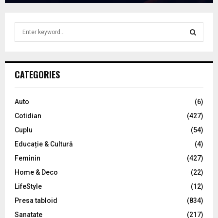
S
e
a
S
r
c
E
CATEGORIES
h
f
A
o
Auto
(6)
r
R
Cotidian
(427)
:
C
Cuplu
(54)
Educație & Cultură
(4)
H
Feminin
(427)
Home & Deco
(22)
LifeStyle
(12)
Presa tabloid
(834)
Sanatate
(217)