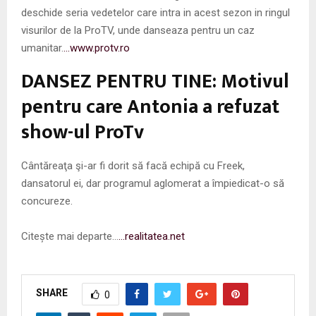
deschide seria vedetelor care intra in acest sezon in ringul
visurilor de la ProTV, unde danseaza pentru un caz
umanitar.
…www.protv.ro
DANSEZ PENTRU TINE: Motivul
pentru care Antonia a refuzat
show-ul ProTv
Cântăreaţa şi-ar fi dorit să facă echipă cu Freek,
dansatorul ei, dar programul aglomerat a împiedicat-o să
concureze.
Citește mai departe…
…realitatea.net
SHARE
0