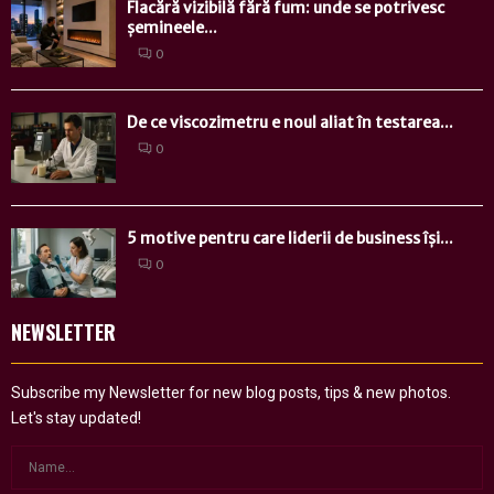
Flacără vizibilă fără fum: unde se potrivesc
șemineele...
0
De ce viscozimetru e noul aliat în testarea...
0
5 motive pentru care liderii de business își...
0
NEWSLETTER
Subscribe my Newsletter for new blog posts, tips & new photos.
Let's stay updated!