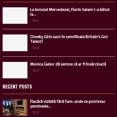
La botezul Mercedezei, Florin Salam l-a bătut
la...
0
Cheeky Girls sunt în semifinala Britain’s Got
Talent!
0
Monica Gabor dă semne că ar fi însărcinată
0
RECENT POSTS
Flacără vizibilă fără fum: unde se potrivesc
șemineele...
0