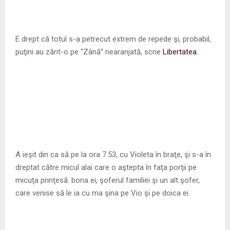
E drept că totul s-a petrecut extrem de repede şi, probabil,
puţini au zărit-o pe “Zână” nearanjată, scrie
Libertatea.
A ieşit din ca să pe la ora 7.53, cu Violeta în braţe, şi s-a în
dreptat către micul alai care o aştepta în faţa porţii pe
micuţa prinţesă: bona ei, şoferul familiei şi un alt şofer,
care venise să le ia cu ma şina pe Vio şi pe doica ei.