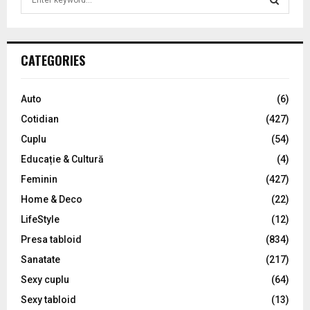
e
a
S
r
c
E
CATEGORIES
h
f
A
o
Auto
(6)
r
R
Cotidian
(427)
:
C
Cuplu
(54)
Educație & Cultură
(4)
H
Feminin
(427)
Home & Deco
(22)
LifeStyle
(12)
Presa tabloid
(834)
Sanatate
(217)
Sexy cuplu
(64)
Sexy tabloid
(13)