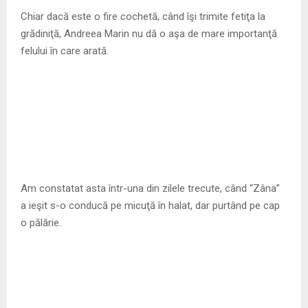
M
Chiar dacă este o fire cochetă, când îşi trimite fetiţa la
grădiniţă, Andreea Marin nu dă o aşa de mare importanţă
E
felului în care arată.
N
U
Am constatat asta într-una din zilele trecute, când “Zâna”
a ieşit s-o conducă pe micuţă în halat, dar purtând pe cap
o pălărie.