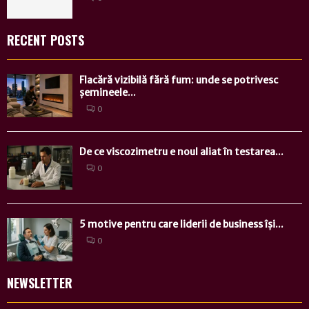
RECENT POSTS
Flacără vizibilă fără fum: unde se potrivesc
șemineele...
0
De ce viscozimetru e noul aliat în testarea...
0
5 motive pentru care liderii de business își...
0
NEWSLETTER