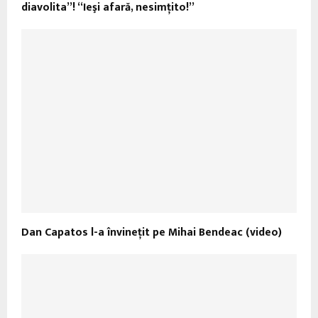
diavolita”! “Ieşi afară, nesimţito!”
Dan Capatos l-a învineţit pe Mihai Bendeac (video)