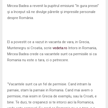
M
Mircea Badea a revenit la pupitrul emisiunii “In gura presei”
şi a început să ne divulge părerile şi impresiile personale
E
despre România.
N
U
El a povestit ce a vazut in vacanta de vara, in Grecia,
Muntenegru si Croatia, scrie
vedeta.ro
Intors in Romania,
Mircea Badea crede ca vacantele sunt ca permisiile si ca
Romania nu este o tara, ci o petrecere.
“Vacantele sunt ca un fel de permisie. Cand intram la
parnaie, stam la parnaie in Romania. Cand mai avem o
permisie, mai iesim in Grecia de exemplu, sau la Croati, e
bine. Te duci, te crepanezi si te intorci aici la Romanica,