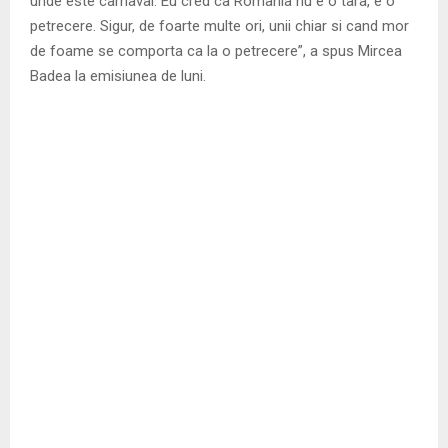
unde este carnaval. Eu cred ca Romania nu e o tara, e o
petrecere. Sigur, de foarte multe ori, unii chiar si cand mor
de foame se comporta ca la o petrecere”, a spus Mircea
Badea la emisiunea de luni.