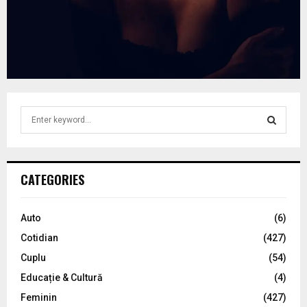
S
e
a
S
r
c
E
CATEGORIES
h
f
A
o
Auto
(6)
r
R
Cotidian
(427)
:
C
Cuplu
(54)
Educație & Cultură
(4)
H
Feminin
(427)