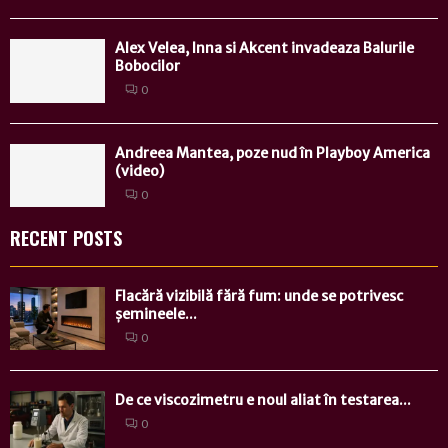
Alex Velea, Inna si Akcent invadeaza Balurile
Bobocilor
0
Andreea Mantea, poze nud în Playboy America
(video)
0
RECENT POSTS
Flacără vizibilă fără fum: unde se potrivesc
șemineele...
0
De ce viscozimetru e noul aliat în testarea...
0