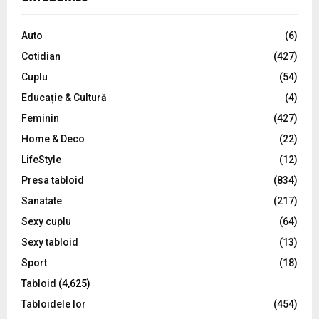
h
f
A
o
Auto
(6)
r
R
Cotidian
(427)
:
C
Cuplu
(54)
Educație & Cultură
(4)
H
Feminin
(427)
Home & Deco
(22)
LifeStyle
(12)
Presa tabloid
(834)
Sanatate
(217)
Sexy cuplu
(64)
Sexy tabloid
(13)
Sport
(18)
Tabloid
(4,625)
Tabloidele lor
(454)