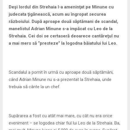
M
Deşi lordul din Strehaia l-a ameninţat pe Minune cu
judecata ţigănească, acum au îngropat securea
E
războiului. După aproape două săptămani de scandal,
manelistul Adrian Minune s-a impăcat cu Leo de la
N
Strehaia. Cei doi se certaseră deoarece cantăreţul nu
a mai mers să “presteze” la logodna băiatului lui Leo.
U
Scandalul a pornit în urmă cu aproape două săptămâni,
când Adrian Minune nu s-a prezentat la Strehaia, unde
trebuia să cânte la un chef.
Supărarea a fost cu atât mai mare, cu cât nu era orice
eveniment – se logodea chiar fiul lui Leo de la Strehaia. Ba,