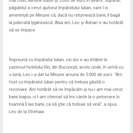
mai mult, Minune luase şi 5.000 de euro în avans. Supărat,
păgubitul a cerut ajutorul împăratului Iulian, care l-a
ameninţat pe Minune că, dacă nu returnează banii, îl bagă
la judecată ţigănească. Abia ieri, Leo şi Adrian s-au hotărât
să se împace.
Împreună cu împăratul Iulian, cei doi s-au întâlnit la
cazinoul hotelului Rin, din Bucureşti, acolo unde, în urmă cu
o lună, Leo i-a dat lui Minune arvuna de 5.000 de euro. “Am
fost cu împăratul Iulian pentru că trebuia găsită o
rezolvare. Am hotărât să ne împăcăm şi nu i-am mai cerut
banii înapoi, ci l-am chemat să îmi cânte la o petrecere în
toamnă.Îi las banii, ca să ştie că trebuie să vină”, a spus
Leo de la Strehaia.