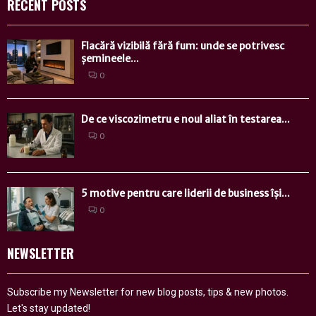
RECENT POSTS
Flacără vizibilă fără fum: unde se potrivesc
șemineele...
0
De ce viscozimetru e noul aliat în testarea...
0
5 motive pentru care liderii de business își...
0
NEWSLETTER
Subscribe my Newsletter for new blog posts, tips & new photos.
Let's stay updated!