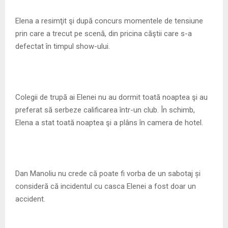
M
Elena a resimţit şi după concurs momentele de tensiune
E
prin care a trecut pe scenă, din pricina căştii care s-a
defectat în timpul show-ului.
N
U
Colegii de trupă ai Elenei nu au dormit toată noaptea şi au
preferat să serbeze calificarea într-un club. În schimb,
Elena a stat toată noaptea şi a plâns în camera de hotel.
Dan Manoliu nu crede că poate fi vorba de un sabotaj și
consideră că incidentul cu casca Elenei a fost doar un
accident.