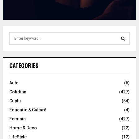
S
e
a
S
r
c
E
CATEGORIES
h
f
A
o
Auto
(6)
r
R
Cotidian
(427)
:
C
Cuplu
(54)
Educație & Cultură
(4)
H
Feminin
(427)
Home & Deco
(22)
LifeStyle
(12)