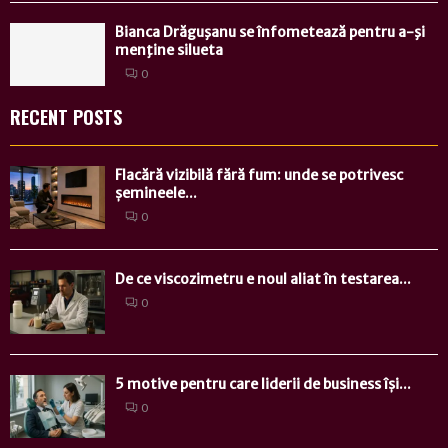
Bianca Drăguşanu se înfometează pentru a-şi
menţine silueta
0
RECENT POSTS
Flacără vizibilă fără fum: unde se potrivesc
șemineele...
0
De ce viscozimetru e noul aliat în testarea...
0
5 motive pentru care liderii de business își...
0