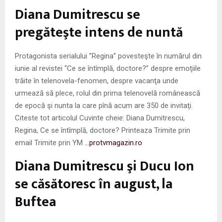
M
Diana Dumitrescu se
E
pregăteşte intens de nuntă
N
Protagonista serialului ”Regina” povesteşte în numărul din
iunie al revistei “Ce se întîmplă, doctore?” despre emoţiile
U
trăite în telenovela-fenomen, despre vacanţa unde
urmează să plece, rolul din prima telenovelă românească
de epocă şi nunta la care pînă acum are 350 de invitaţi.
Citeste tot articolul Cuvinte cheie: Diana Dumitrescu,
Regina, Ce se întîmplă, doctore? Printeaza Trimite prin
email Trimite prin YM
…protvmagazin.ro
Diana Dumitrescu şi Ducu Ion
se căsătoresc în august, la
Buftea