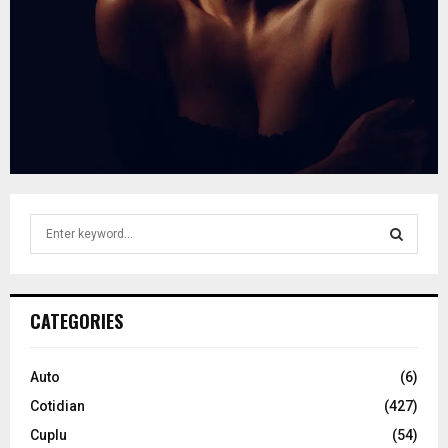
S
e
a
S
r
c
E
CATEGORIES
h
f
A
o
Auto
(6)
r
R
Cotidian
(427)
:
C
Cuplu
(54)