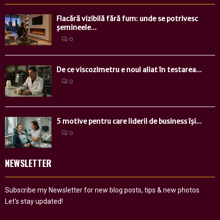
Flacără vizibilă fără fum: unde se potrivesc
șemineele...
0
De ce viscozimetru e noul aliat în testarea...
0
5 motive pentru care liderii de business își...
0
NEWSLETTER
Subscribe my Newsletter for new blog posts, tips & new photos.
Let's stay updated!