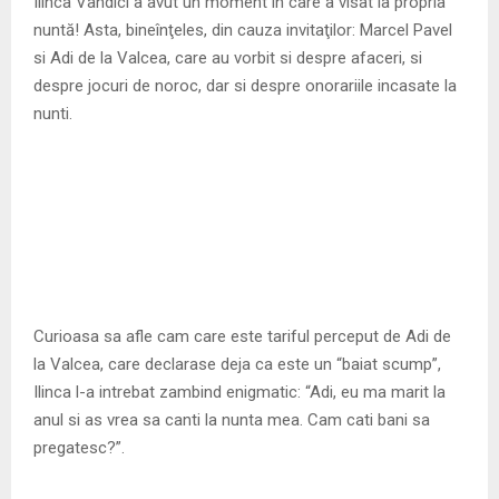
M
Ilinca Vandici a avut un moment în care a visat la propria
nuntă! Asta, bineînţeles, din cauza invitaţilor: Marcel Pavel
E
si Adi de la Valcea, care au vorbit si despre afaceri, si
despre jocuri de noroc, dar si despre onorariile incasate la
nunti.
N
U
Curioasa sa afle cam care este tariful perceput de Adi de
la Valcea, care declarase deja ca este un “baiat scump”,
Ilinca l-a intrebat zambind enigmatic: “Adi, eu ma marit la
anul si as vrea sa canti la nunta mea. Cam cati bani sa
pregatesc?”.