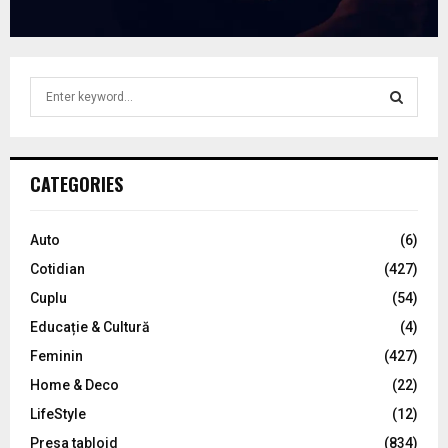
S
e
a
S
r
c
E
CATEGORIES
h
f
A
o
Auto
(6)
r
R
Cotidian
(427)
:
C
Cuplu
(54)
Educație & Cultură
(4)
H
Feminin
(427)
Home & Deco
(22)
LifeStyle
(12)
Presa tabloid
(834)