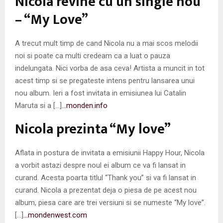
Nicola revine cu un single nou
M
– “My Love”
E
A trecut mult timp de cand Nicola nu a mai scos melodii
N
noi si poate ca multi credeam ca a luat o pauza
indelungata. Nici vorba de asa ceva! Artista a muncit in tot
U
acest timp si se pregateste intens pentru lansarea unui
nou album. Ieri a fost invitata in emisiunea lui Catalin
Maruta si a […]
…monden.info
Nicola prezinta “My love”
Aflata in postura de invitata a emisiunii Happy Hour, Nicola
a vorbit astazi despre noul ei album ce va fi lansat in
curand. Acesta poarta titlul “Thank you” si va fi lansat in
curand. Nicola a prezentat deja o piesa de pe acest nou
album, piesa care are trei versiuni si se numeste “My love”.
[…]
…mondenwest.com