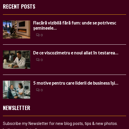
RECENT POSTS
Flacără vizibilă fără fum: unde se potrivesc
șemineele...
0
De ce viscozimetru e noul aliat în testarea...
0
5 motive pentru care liderii de business își...
0
NEWSLETTER
Subscribe my Newsletter for new blog posts, tips & new photos.