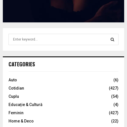
S
e
a
S
r
c
E
CATEGORIES
h
f
A
o
Auto
(6)
r
R
Cotidian
(427)
:
C
Cuplu
(54)
Educație & Cultură
(4)
H
Feminin
(427)
Home & Deco
(22)