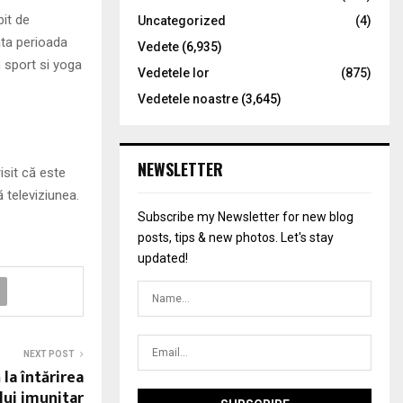
bit de
Uncategorized
(4)
ata perioada
Vedete
(6,935)
n sport si yoga
Vedetele lor
(875)
Vedetele noastre
(3,645)
NEWSLETTER
isit că este
 televiziunea.
Subscribe my Newsletter for new blog
posts, tips & new photos. Let's stay
updated!
NEXT POST
la întărirea
lui imunitar