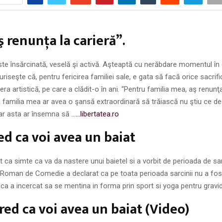
ş renunţa la carieră”.
ste însărcinată, veselă şi activă. Aşteaptă cu nerăbdare momentul în
iseşte că, pentru fericirea familiei sale, e gata să facă orice sacrific
era artistică, pe care a clădit-o în ani. “Pentru familia mea, aş renunţa
familia mea ar avea o şansă extraordinară să trăiască nu ştiu ce des
 iar asta ar însemna să …
…libertatea.ro
red ca voi avea un baiat
t ca simte ca va da nastere unui baietel si a vorbit de perioada de sar
l Roman de Comedie a declarat ca pe toata perioada sarcinii nu a fos
 ca a incercat sa se mentina in forma prin sport si yoga pentru gravi
Cred ca voi avea un baiat (Video)