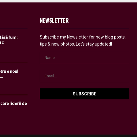
NEWSLETTER
Subscribe my Newsletter for new blog posts,
 fără fum:
sc
tips & new photos. Let's stay updated!
tru e noul
..
care liderii de