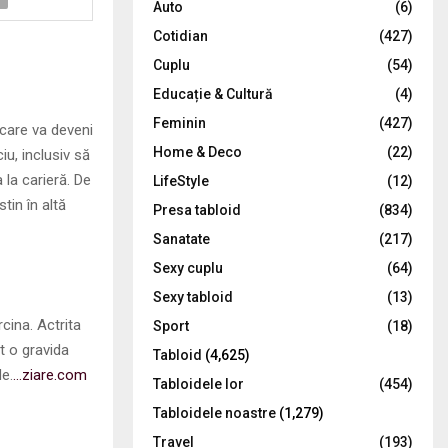
Auto
(6)
r
R
Cotidian
(427)
:
C
Cuplu
(54)
Educație & Cultură
(4)
H
Feminin
(427)
 care va deveni
Home & Deco
(22)
iu, inclusiv să
 la carieră. De
LifeStyle
(12)
tin în altă
Presa tabloid
(834)
Sanatate
(217)
Sexy cuplu
(64)
Sexy tabloid
(13)
cina. Actrita
Sport
(18)
t o gravida
Tabloid
(4,625)
de.
…ziare.com
Tabloidele lor
(454)
Tabloidele noastre
(1,279)
Travel
(193)