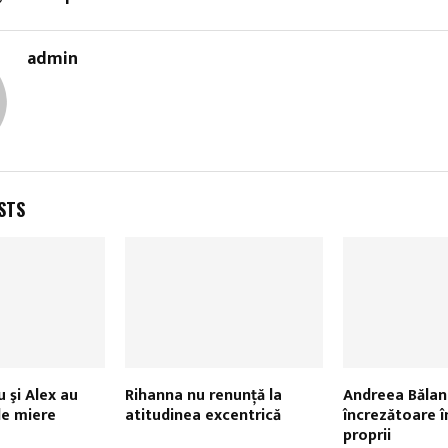
admin
STS
 şi Alex au
Rihanna nu renunţă la
Andreea Bălan
de miere
atitudinea excentrică
încrezătoare î
proprii