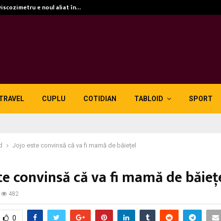
viscozimetru e noul aliat în…
TRAVEL
CUPLU
COTIDIAN
TABLOID
SPORT
d
Jojo este convinsă că va fi mamă de băiețel
te convinsă că va fi mamă de băieț
482
0