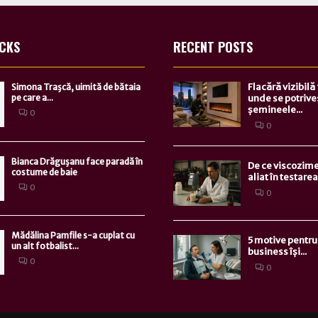
ICKS
RECENT POSTS
Flacără vizibilă
Simona Traşcă, uimită de bătaia
pe care a...
unde se potrive
șemineele...
0
0
Bianca Drăguşanu face paradă în
De ce viscozime
costume de baie
aliat în testarea.
0
0
Mădălina Pamfile s-a cuplat cu
5 motive pentru 
un alt fotbalist...
business își...
0
0