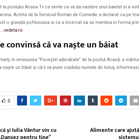
t la postului Acasa Tv ca simte ca va da nastere unui baietel si a vor
rcina. Actrita de la Serviciul Roman de Comedie a declarat ca pe to
fost o gravida pofticioasa si ca a incercat sa se mentina in forma pri
.
…vedeta.ro
te convinsă că va naşte un băiat
, marţi, în emisiunea “Poveştiri adevărate” de la postul Acasă, a mărtur
 naşte un băiat şi că îi va pune copilului numele de Ionuţ, informează
0
ă şi Iulia Vântur vin cu
Alimente care ajută 
„Dansez pentru tine”
sistemu