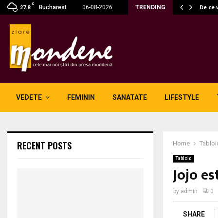
C
 fără fum: unde se potrivesc…
De ce 
Bucharest
06-08-2026
TRENDING
27.8
VEDETE
FEMININ
SANATATE
LIFESTYLE
RECENT POSTS
Home
Tabloi
Tabloid
Jojo es
by
admin
0
SHARE