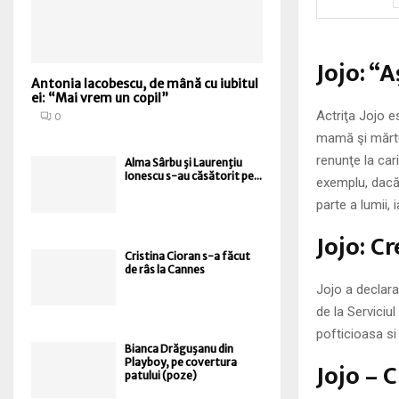
Jojo: “A
Antonia Iacobescu, de mână cu iubitul
ei: “Mai vrem un copil”
Actriţa Jojo e
0
mamă şi mărtur
renunţe la cari
Alma Sârbu şi Laurenţiu
Ionescu s-au căsătorit pe...
exemplu, dacă 
parte a lumii,
Jojo: C
Cristina Cioran s-a făcut
de râs la Cannes
Jojo a declara
de la Serviciu
pofticioasa si
Bianca Drăguşanu din
Jojo – 
Playboy, pe covertura
patului (poze)