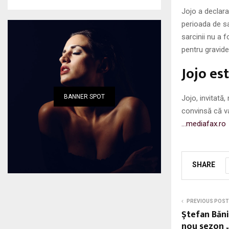
Jojo a declara
perioada de sa
sarcinii nu a 
pentru gravide
Jojo es
BANNER SPOT
Jojo, invitată
convinsă că va
…mediafax.ro
SHARE
PREVIOUS POST
Ştefan Bănic
nou sezon 