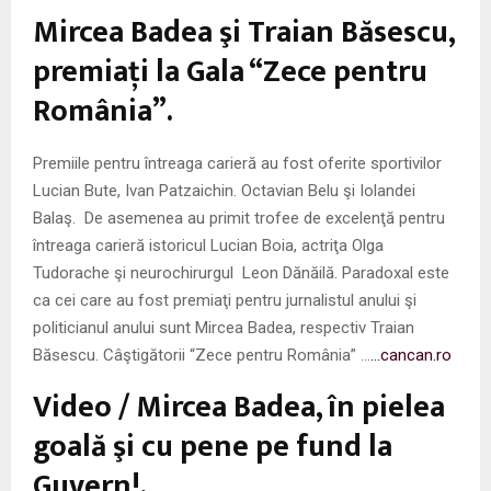
M
Mircea Badea şi Traian Băsescu,
E
premiaţi la Gala “Zece pentru
România”.
N
Premiile pentru întreaga carieră au fost oferite sportivilor
U
Lucian Bute, Ivan Patzaichin. Octavian Belu şi Iolandei
Balaş. De asemenea au primit trofee de excelenţă pentru
întreaga carieră istoricul Lucian Boia, actriţa Olga
Tudorache şi neurochirurgul Leon Dănăilă. Paradoxal este
ca cei care au fost premiaţi pentru jurnalistul anului şi
politicianul anului sunt Mircea Badea, respectiv Traian
Băsescu. Câştigătorii “Zece pentru România” …
…cancan.ro
Video / Mircea Badea, în pielea
goală şi cu pene pe fund la
Guvern!.