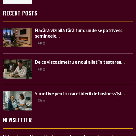
RECENT POSTS
Flacără vizibilă fără fum: unde se potrivesc
șemineele...
0
De ce viscozimetru e noul aliat în testarea...
0
5 motive pentru care liderii de business își...
0
NEWSLETTER