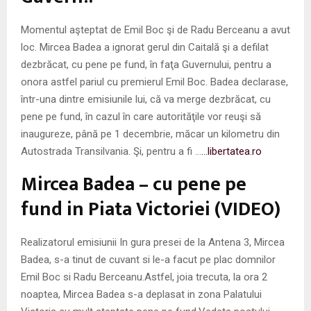
Momentul aşteptat de Emil Boc şi de Radu Berceanu a avut
loc. Mircea Badea a ignorat gerul din Caitală şi a defilat
dezbrăcat, cu pene pe fund, în faţa Guvernului, pentru a
onora astfel pariul cu premierul Emil Boc. Badea declarase,
într-una dintre emisiunile lui, că va merge dezbrăcat, cu
pene pe fund, în cazul în care autorităţile vor reuşi să
inaugureze, până pe 1 decembrie, măcar un kilometru din
Autostrada Transilvania. Şi, pentru a fi …
…libertatea.ro
Mircea Badea – cu pene pe
fund in Piata Victoriei (VIDEO)
Realizatorul emisiunii In gura presei de la Antena 3, Mircea
Badea, s-a tinut de cuvant si le-a facut pe plac domnilor
Emil Boc si Radu Berceanu.Astfel, joia trecuta, la ora 2
noaptea, Mircea Badea s-a deplasat in zona Palatului