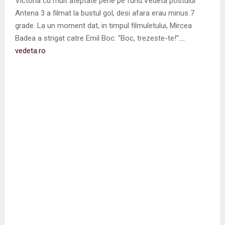
Victoria cu mult ateptate pene pe fund.Vedeta postului
Antena 3 a filmat la bustul gol, desi afara erau minus 7
grade. La un moment dat, in timpul filmuletului, Mircea
Badea a strigat catre Emil Boc: “Boc, trezeste-te!”.
…
vedeta.ro