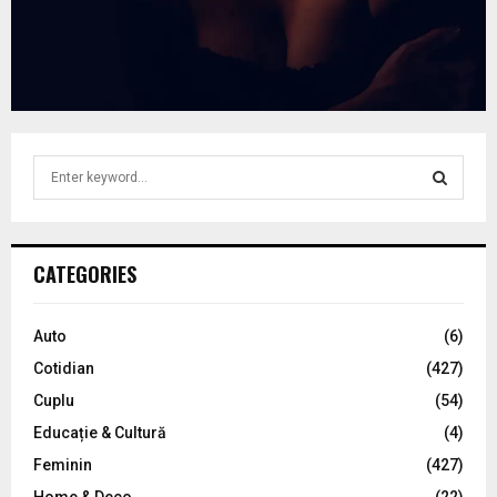
S
e
a
S
r
c
E
CATEGORIES
h
f
A
o
Auto
(6)
r
R
Cotidian
(427)
:
C
Cuplu
(54)
Educație & Cultură
(4)
H
Feminin
(427)
Home & Deco
(22)