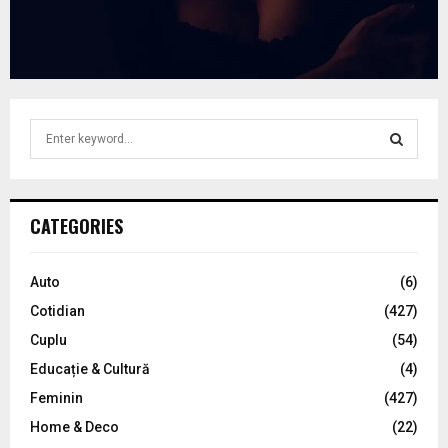
S
e
a
S
r
c
E
CATEGORIES
h
f
A
o
Auto
(6)
r
R
Cotidian
(427)
:
C
Cuplu
(54)
Educație & Cultură
(4)
H
Feminin
(427)
Home & Deco
(22)