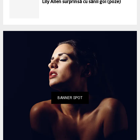
Lily Allen surprinsă cu sânii goi (poze)
BANNER SPOT