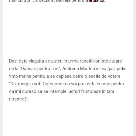
mai curata!”, a declarat Daniela pentru
Gardianul.
Desi este vlaguita de puteri in urma repetitiilor istovitoare
de la “Dansez pentru tine”, Andreea Mantea isi va gasi putin
timp maine pentru a se deplasa catre o sectie de votare:
“Da, merg la vot! Categoric ma voi prezenta la urne pentru
ca imi doresc sa se intample lucruri frumoase in tara
noastra!”.