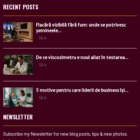
RECENT POSTS
Flacără vizibilă fără fum: unde se potrivesc
șemineele...
0
De ce viscozimetru e noul aliat în testarea...
0
5 motive pentru care liderii de business își...
0
NEWSLETTER
Subscribe my Newsletter for new blog posts, tips & new photos.