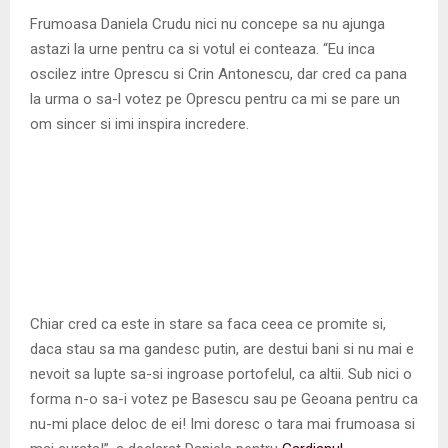
M
Frumoasa Daniela Crudu nici nu concepe sa nu ajunga
astazi la urne pentru ca si votul ei conteaza. “Eu inca
E
oscilez intre Oprescu si Crin Antonescu, dar cred ca pana
la urma o sa-l votez pe Oprescu pentru ca mi se pare un
N
om sincer si imi inspira incredere.
U
Chiar cred ca este in stare sa faca ceea ce promite si,
daca stau sa ma gandesc putin, are destui bani si nu mai e
nevoit sa lupte sa-si ingroase portofelul, ca altii. Sub nici o
forma n-o sa-i votez pe Basescu sau pe Geoana pentru ca
nu-mi place deloc de ei! Imi doresc o tara mai frumoasa si