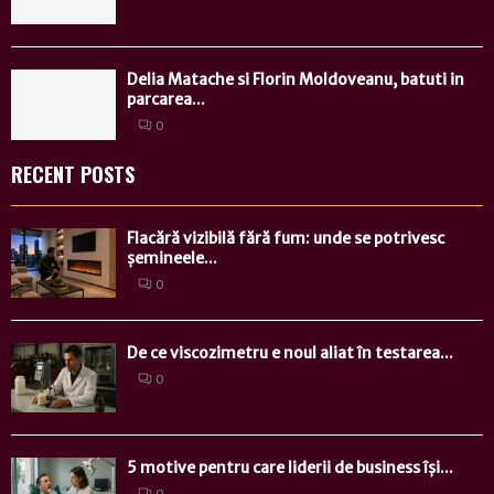
Delia Matache si Florin Moldoveanu, batuti in
parcarea...
0
RECENT POSTS
Flacără vizibilă fără fum: unde se potrivesc
șemineele...
0
De ce viscozimetru e noul aliat în testarea...
0
5 motive pentru care liderii de business își...
0