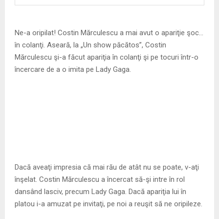
M
E
Ne-a oripilat! Costin Mărculescu a mai avut o apariţie şoc…
în colanţi. Aseară, la „Un show păcătos”, Costin
N
Mărculescu şi-a făcut apariţia în colanţi şi pe tocuri într-o
încercare de a o imita pe Lady Gaga.
U
Dacă aveaţi impresia că mai rău de atât nu se poate, v-aţi
înşelat. Costin Mărculescu a încercat să-şi intre în rol
dansând lasciv, precum Lady Gaga. Dacă apariţia lui în
platou i-a amuzat pe invitaţi, pe noi a reuşit să ne oripileze.