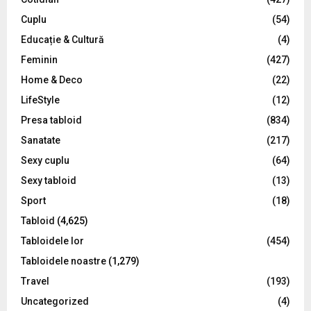
:
C
Cuplu
(54)
Educație & Cultură
(4)
H
Feminin
(427)
Home & Deco
(22)
LifeStyle
(12)
Presa tabloid
(834)
Sanatate
(217)
Sexy cuplu
(64)
Sexy tabloid
(13)
Sport
(18)
Tabloid
(4,625)
Tabloidele lor
(454)
Tabloidele noastre
(1,279)
Travel
(193)
Uncategorized
(4)