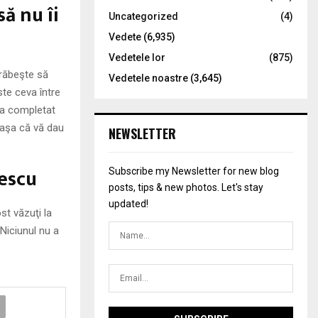
ă nu îi
Uncategorized
(4)
Vedete
(6,935)
Vedetele lor
(875)
grăbeşte să
Vedetele noastre
(3,645)
te ceva între
 a completat
 aşa că vă dau
NEWSLETTER
pescu
Subscribe my Newsletter for new blog
posts, tips & new photos. Let's stay
updated!
st văzuţi la
 Niciunul nu a