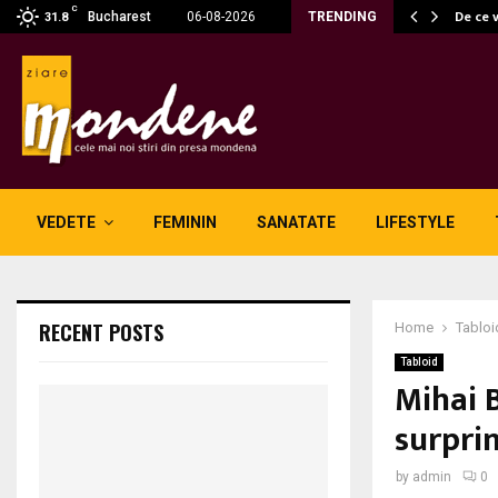
C
 fără fum: unde se potrivesc…
De ce 
Bucharest
06-08-2026
TRENDING
31.8
VEDETE
FEMININ
SANATATE
LIFESTYLE
RECENT POSTS
Home
Tabloi
Tabloid
Mihai 
surpri
by
admin
0