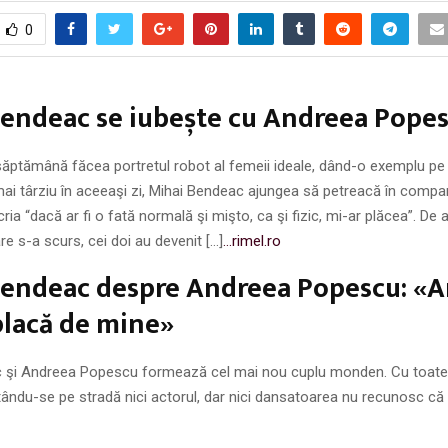
0
endeac se iubește cu Andreea Popes
săptămână făcea portretul robot al femeii ideale, dând-o exemplu p
ai târziu în aceeaşi zi, Mihai Bendeac ajungea să petreacă în compan
ia “dacă ar fi o fată normală şi mişto, ca şi fizic, mi-ar plăcea”. De a
 s-a scurs, cei doi au devenit […]
…rimel.ro
endeac despre Andreea Popescu: «Ar
 placă de mine»
 şi Andreea Popescu formează cel mai nou cuplu monden. Cu toate
tându-se pe stradă nici actorul, dar nici dansatoarea nu recunosc că 