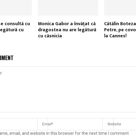
e consultă cu
Monica Gabor a învățat că
Cătălin Boteza
legătură cu
dragostea nu are legătură
Petre, pe covo
cu căsnicia
la Cannes!
MMENT
me, email, and website in this browser for the next time I comment.