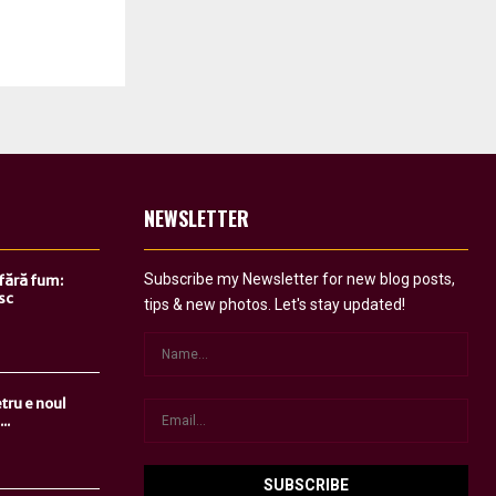
NEWSLETTER
Subscribe my Newsletter for new blog posts,
 fără fum:
sc
tips & new photos. Let's stay updated!
tru e noul
..