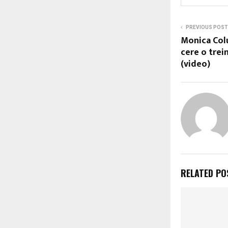
PREVIOUS POST
Monica Colu
cere o treim
(video)
RELATED PO