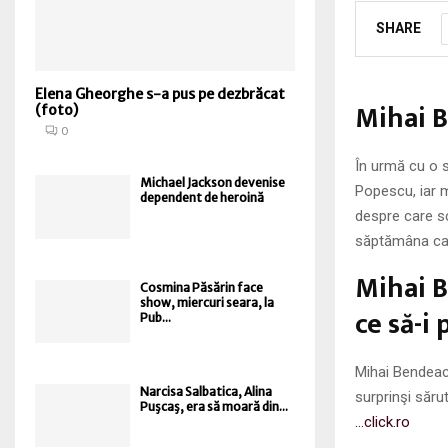
SHARE
Elena Gheorghe s-a pus pe dezbrăcat
Mihai B
(foto)
0
În urmă cu o 
Michael Jackson devenise
Popescu, iar m
dependent de heroină
despre care scr
săptămâna care
Mihai B
Cosmina Păsărin face
show, miercuri seara, la
ce să-i
Pub...
Mihai Bendeac
Narcisa Salbatica, Alina
surprinşi săru
Puşcaş, era să moară din...
…click.ro