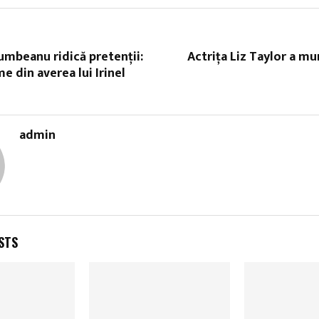
mbeanu ridică pretenții:
Actrița Liz Taylor a muri
e din averea lui Irinel
admin
STS