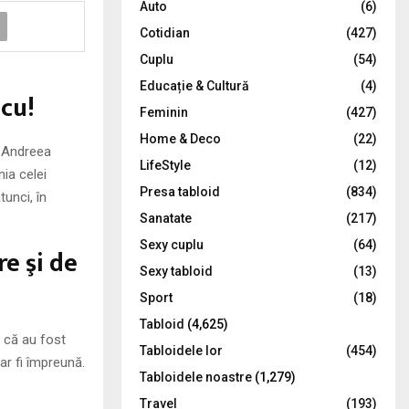
Auto
(6)
r
R
Cotidian
(427)
:
C
Cuplu
(54)
Educație & Cultură
(4)
H
cu!
Feminin
(427)
Home & Deco
(22)
e Andreea
LifeStyle
(12)
ia celei
Presa tabloid
(834)
tunci, în
Sanatate
(217)
Sexy cuplu
(64)
e şi de
Sexy tabloid
(13)
Sport
(18)
Tabloid
(4,625)
 că au fost
Tabloidele lor
(454)
ar fi împreună.
Tabloidele noastre
(1,279)
Travel
(193)