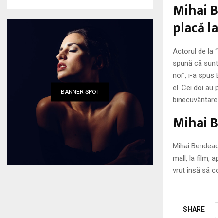
Mihai B
placă l
Actorul de la 
spună că sunt
noi”, i-a spus
el. Cei doi au
BANNER SPOT
binecuvântare
Mihai B
Mihai Bendeac 
mall, la film, 
vrut însă să c
SHARE