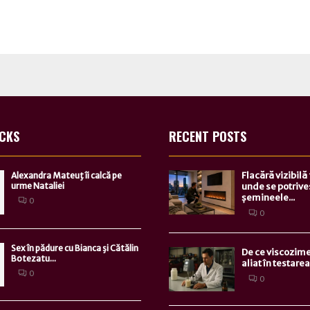
ICKS
RECENT POSTS
Flacără vizibilă
Alexandra Mateuţ îi calcă pe
urme Nataliei
unde se potrive
șemineele...
0
0
Sex în pădure cu Bianca şi Cătălin
De ce viscozime
Botezatu...
aliat în testarea.
0
0