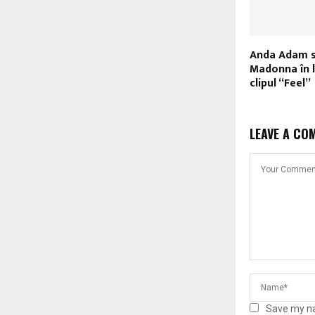
Anda Adam s
Madonna în 
clipul “Feel”
LEAVE A CO
Save my na