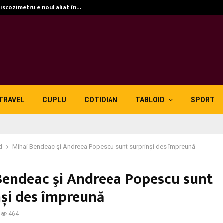
viscozimetru e noul aliat în…
TRAVEL
CUPLU
COTIDIAN
TABLOID
SPORT
d
Mihai Bendeac şi Andreea Popescu sunt surprinși des împreună
Bendeac şi Andreea Popescu sunt
nși des împreună
464