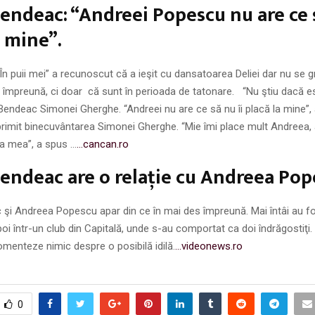
endeac: “Andreei Popescu nu are ce s
a mine”.
“În puii mei” a recunoscut că a ieşit cu dansatoarea Deliei dar nu se 
 împreună, ci doar că sunt în perioada de tatonare. “Nu ştiu dacă es
 Bendeac Simonei Gherghe. “Andreei nu are ce să nu îi placă la mine”,
 primit binecuvântarea Simonei Gherghe. “Mie îmi place mult Andreea,
a mea”, a spus …
…cancan.ro
endeac are o relaţie cu Andreea Po
şi Andreea Popescu apar din ce în mai des împreună. Mai întâi au fo
apoi într-un club din Capitală, unde s-au comportat ca doi îndrăgostiţi.
omenteze nimic despre o posibilă idilă.
…videonews.ro
0