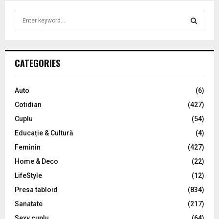
S
e
a
S
r
c
E
CATEGORIES
h
f
A
o
Auto
(6)
r
R
Cotidian
(427)
:
C
Cuplu
(54)
Educație & Cultură
(4)
H
Feminin
(427)
Home & Deco
(22)
LifeStyle
(12)
Presa tabloid
(834)
Sanatate
(217)
Sexy cuplu
(64)