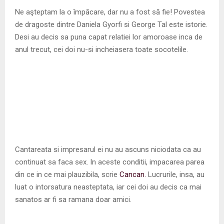
M
Ne aşteptam la o împăcare, dar nu a fost să fie! Povestea
de dragoste dintre Daniela Gyorfi si George Tal este istorie.
E
Desi au decis sa puna capat relatiei lor amoroase inca de
anul trecut, cei doi nu-si incheiasera toate socotelile.
N
U
Cantareata si impresarul ei nu au ascuns niciodata ca au
continuat sa faca sex. In aceste conditii, impacarea parea
din ce in ce mai plauzibila, scrie
Cancan.
Lucrurile, insa, au
luat o intorsatura neasteptata, iar cei doi au decis ca mai
sanatos ar fi sa ramana doar amici.