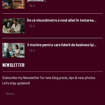
șemineele...
0
De ce viscozimetru e noul aliat în testarea...
0
5 motive pentru care liderii de business își...
0
NEWSLETTER
Subscribe my Newsletter for new blog posts, tips & new photos.
Let's stay updated!