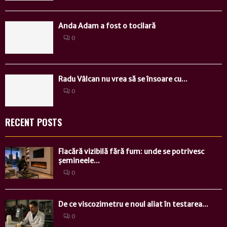
Anda Adam a fost o tocilară
0
Radu Vâlcan nu vrea să se însoare cu...
0
RECENT POSTS
Flacără vizibilă fără fum: unde se potrivesc
șemineele...
0
De ce viscozimetru e noul aliat în testarea...
0