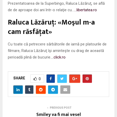
Prezentatoarea de la Superbingo, Raluca Lăzăruţ, se află
de de aproape doi ani într-o relaţie cu…
…libertatea.ro
Raluca Lăzăruţ: «Moşul m-a
cam răsfăţat»
Cu toate că petrecere sărbătorile de iarnă pe platourile de
filmare, Raluca Lăzăruţ îşi aminteşte cu drag de această
perioadă plină de bucurie.
…click.ro
SHARE
0
PREVIOUS POST
Smiley va fi mai vesel