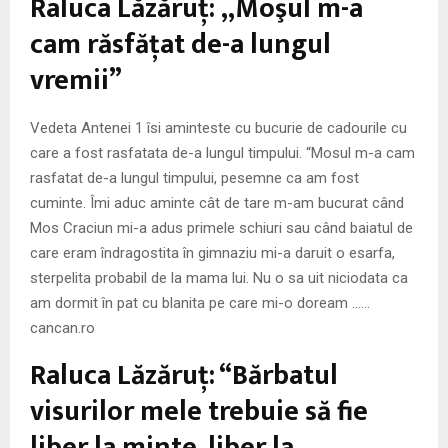
Raluca Lăzăruţ: „Moşul m-a
M
cam răsfăţat de-a lungul
E
vremii”
N
Vedeta Antenei 1 îsi aminteste cu bucurie de cadourile cu
care a fost rasfatata de-a lungul timpului. “Mosul m-a cam
U
rasfatat de-a lungul timpului, pesemne ca am fost
cuminte. Îmi aduc aminte cât de tare m-am bucurat când
Mos Craciun mi-a adus primele schiuri sau când baiatul de
care eram îndragostita în gimnaziu mi-a daruit o esarfa,
sterpelita probabil de la mama lui. Nu o sa uit niciodata ca
am dormit în pat cu blanita pe care mi-o doream ……
cancan.ro
Raluca Lăzăruţ: “Bărbatul
visurilor mele trebuie să fie
liber la minte, liber la