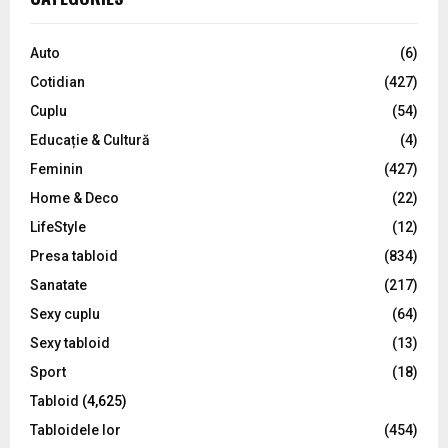
h
f
A
o
Auto
(6)
r
R
Cotidian
(427)
:
C
Cuplu
(54)
Educație & Cultură
(4)
H
Feminin
(427)
Home & Deco
(22)
LifeStyle
(12)
Presa tabloid
(834)
Sanatate
(217)
Sexy cuplu
(64)
Sexy tabloid
(13)
Sport
(18)
Tabloid
(4,625)
Tabloidele lor
(454)