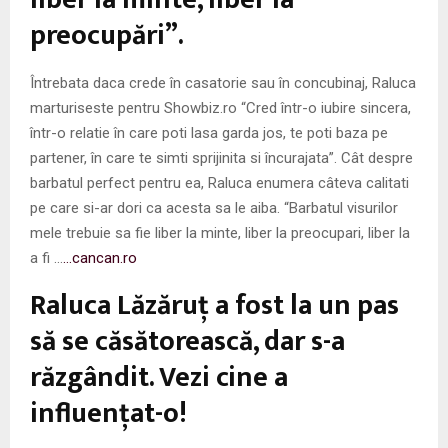
preocupări”.
Întrebata daca crede în casatorie sau în concubinaj, Raluca
marturiseste pentru Showbiz.ro “Cred într-o iubire sincera,
într-o relatie în care poti lasa garda jos, te poti baza pe
partener, în care te simti sprijinita si încurajata”. Cât despre
barbatul perfect pentru ea, Raluca enumera câteva calitati
pe care si-ar dori ca acesta sa le aiba. “Barbatul visurilor
mele trebuie sa fie liber la minte, liber la preocupari, liber la
a fi …
…cancan.ro
Raluca Lăzăruţ a fost la un pas
să se căsătorească, dar s-a
răzgândit. Vezi cine a
influenţat-o!