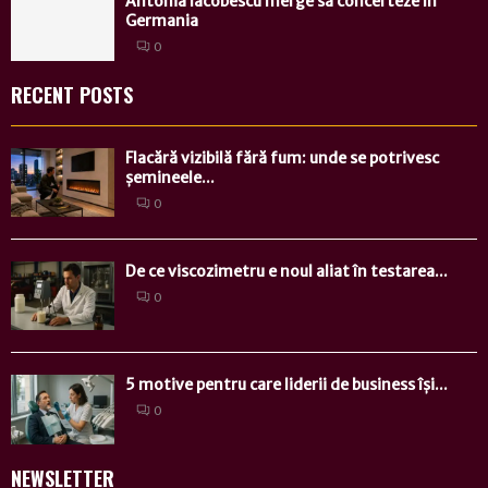
Antonia Iacobescu merge să concerteze în
Germania
0
RECENT POSTS
Flacără vizibilă fără fum: unde se potrivesc
șemineele...
0
De ce viscozimetru e noul aliat în testarea...
0
5 motive pentru care liderii de business își...
0
NEWSLETTER