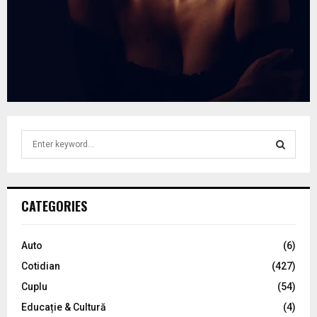
S
e
a
S
r
c
E
CATEGORIES
h
f
A
o
Auto
(6)
r
R
Cotidian
(427)
:
C
Cuplu
(54)
Educație & Cultură
(4)
H