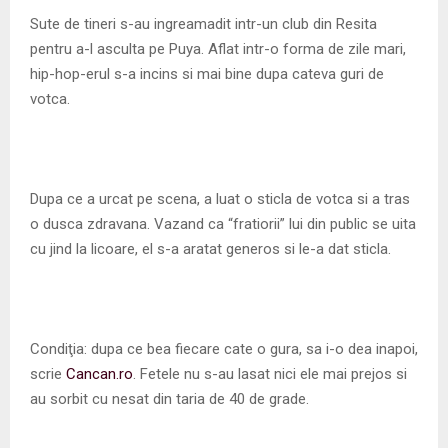
M
Sute de tineri s-au ingreamadit intr-un club din Resita
pentru a-l asculta pe Puya. Aflat intr-o forma de zile mari,
E
hip-hop-erul s-a incins si mai bine dupa cateva guri de
votca.
N
U
Dupa ce a urcat pe scena, a luat o sticla de votca si a tras
o dusca zdravana. Vazand ca “fratiorii” lui din public se uita
cu jind la licoare, el s-a aratat generos si le-a dat sticla.
Condiţia: dupa ce bea fiecare cate o gura, sa i-o dea inapoi,
scrie
Cancan.ro
. Fetele nu s-au lasat nici ele mai prejos si
au sorbit cu nesat din taria de 40 de grade.