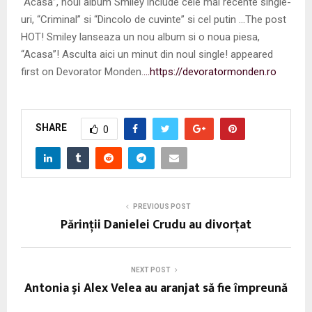
“Acasa”, noul album Smiley include cele mai recente single-
uri, “Criminal” si “Dincolo de cuvinte” si cel putin …The post
HOT! Smiley lanseaza un nou album si o noua piesa,
“Acasa”! Asculta aici un minut din noul single! appeared
first on Devorator Monden.
…https://devoratormonden.ro
SHARE
0
PREVIOUS POST
Părinţii Danielei Crudu au divorţat
NEXT POST
Antonia şi Alex Velea au aranjat să fie împreună