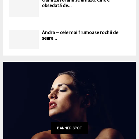
Oana Zavoranu se amuză! Cine e
obsedată de...
Andra – cele mai frumoase rochii de
seara...
BANNER SPOT