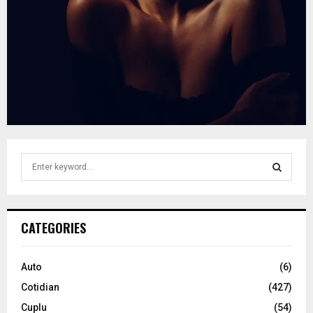
S
e
a
S
r
c
E
CATEGORIES
h
f
A
o
Auto
(6)
r
R
Cotidian
(427)
:
C
Cuplu
(54)