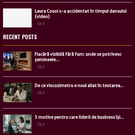
Laura Cosoi s-a accidentat în timpul dansului
(video)
0
RECENT POSTS
Flacără vizibilă fără fum: unde se potrivesc
șemineele...
0
De ce viscozimetru e noul aliat în testarea...
0
5 motive pentru care liderii de business își...
0