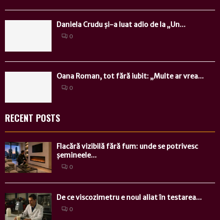
Daniela Crudu și-a luat adio de la „Un...
0
Oana Roman, tot fără iubit: „Multe ar vrea...
0
RECENT POSTS
Flacără vizibilă fără fum: unde se potrivesc
șemineele...
0
De ce viscozimetru e noul aliat în testarea...
0