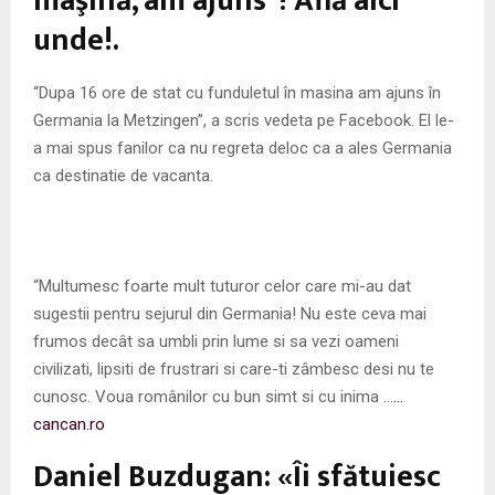
maşină, am ajuns”! Află aici
unde!.
“Dupa 16 ore de stat cu funduletul în masina am ajuns în
Germania la Metzingen”, a scris vedeta pe Facebook. El le-
a mai spus fanilor ca nu regreta deloc ca a ales Germania
ca destinatie de vacanta.
“Multumesc foarte mult tuturor celor care mi-au dat
sugestii pentru sejurul din Germania! Nu este ceva mai
frumos decât sa umbli prin lume si sa vezi oameni
civilizati, lipsiti de frustrari si care-ti zâmbesc desi nu te
cunosc. Voua românilor cu bun simt si cu inima …
…
cancan.ro
Daniel Buzdugan: «Îi sfătuiesc