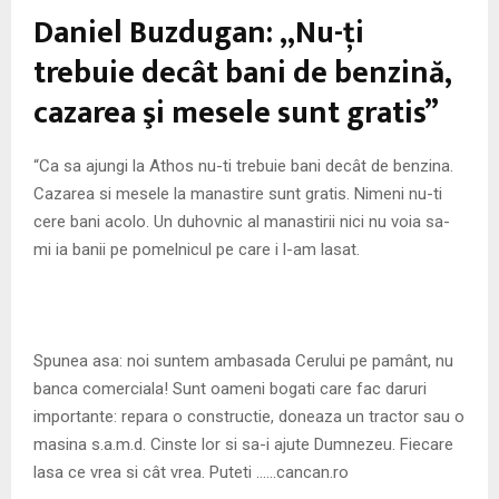
M
Daniel Buzdugan: „Nu-ţi
E
trebuie decât bani de benzină,
cazarea şi mesele sunt gratis”
N
“Ca sa ajungi la Athos nu-ti trebuie bani decât de benzina.
U
Cazarea si mesele la manastire sunt gratis. Nimeni nu-ti
cere bani acolo. Un duhovnic al manastirii nici nu voia sa-
mi ia banii pe pomelnicul pe care i l-am lasat.
Spunea asa: noi suntem ambasada Cerului pe pamânt, nu
banca comerciala! Sunt oameni bogati care fac daruri
importante: repara o constructie, doneaza un tractor sau o
masina s.a.m.d. Cinste lor si sa-i ajute Dumnezeu. Fiecare
lasa ce vrea si cât vrea. Puteti ……cancan.ro