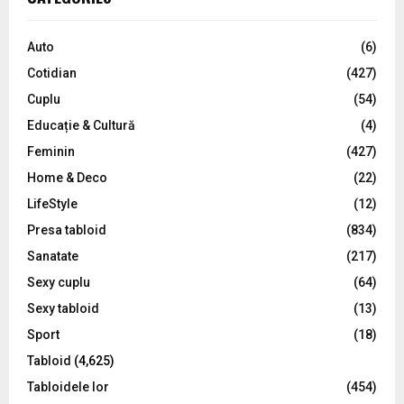
h
f
A
o
Auto
(6)
r
R
Cotidian
(427)
:
C
Cuplu
(54)
Educație & Cultură
(4)
H
Feminin
(427)
Home & Deco
(22)
LifeStyle
(12)
Presa tabloid
(834)
Sanatate
(217)
Sexy cuplu
(64)
Sexy tabloid
(13)
Sport
(18)
Tabloid
(4,625)
Tabloidele lor
(454)