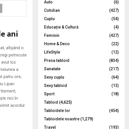
Auto
(6)
r
R
Cotidian
(427)
:
C
Cuplu
(54)
Educație & Cultură
(4)
H
de ani
Feminin
(427)
Home & Deco
(22)
t, afişând o
LifeStyle
(12)
ntregi petrecute
Presa tabloid
(834)
 avut loc
Sanatate
(217)
misiunea a
at patru ore,
Sexy cuplu
(64)
iu Lipan
Sexy tabloid
(13)
rtisment,
Sport
(18)
te nici în
Tabloid
(4,625)
primit acordul
Tabloidele lor
(454)
Tabloidele noastre
(1,279)
Travel
(193)