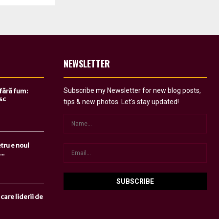
NEWSLETTER
Subscribe my Newsletter for new blog posts,
 fără fum:
sc
tips & new photos. Let's stay updated!
tru e noul
..
care liderii de