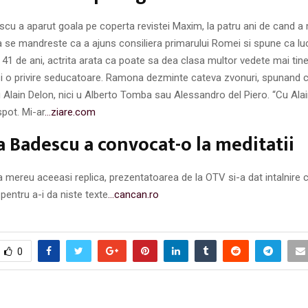
u a aparut goala pe coperta revistei Maxim, la patru ani de cand a 
a se mandreste ca a ajuns consiliera primarului Romei si spune ca lu
41 de ani, actrita arata ca poate sa dea clasa multor vedete mai tin
si o privire seducatoare. Ramona dezminte cateva zvonuri, spunand c
u Alain Delon, nici u Alberto Tomba sau Alessandro del Piero. “Cu Al
spot. Mi-ar
…ziare.com
Badescu a convocat-o la meditatii
 mereu aceeasi replica, prezentatoarea de la OTV si-a dat intalnire
entru a-i da niste texte
…cancan.ro
0