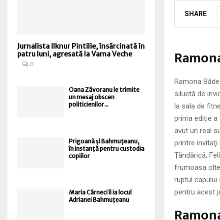
SHARE
Jurnalista Ilknur Pintilie, însărcinată în
Ramona 
patru luni, agresată la Vama Veche
0
Ramona Bădesc
Oana Zăvoranu le trimite
siluetă de invi
un mesaj obscen
politicienilor...
la sala de fit
prima ediţie 
avut un real su
Prigoană și Bahmuțeanu,
printre invita
în instanţă pentru custodia
Ţăndărică, Fel
copiilor
frumoasa olte
ruptul capului 
pentru acest j
Maria Cârneci îi ia locul
Adrianei Bahmuţeanu
Ramona