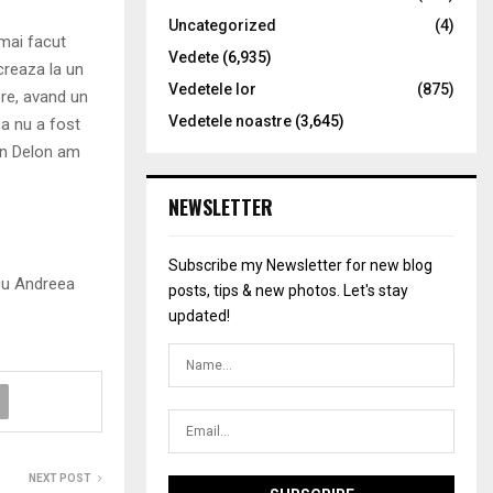
Uncategorized
(4)
mai facut
Vedete
(6,935)
creaza la un
Vedetele lor
(875)
ere, avand un
Vedetele noastre
(3,645)
a nu a fost
ain Delon am
NEWSLETTER
Subscribe my Newsletter for new blog
 cu Andreea
posts, tips & new photos. Let's stay
updated!
NEXT POST