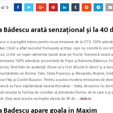
0
Bădescu arată senzaţional şi la 40 
u s-a pregătit intens pentru noua emisiune de la OTV, 100% adevăra
diat. Click! a aflat secretul frumuseţii actriţei, care nu constă în ore î
ness, ci într-un regim alimentar bazat doar pe fructe. Duminică seară a
a emisiunii 100% adevărat, prezentată de Pepe şi Ramona Bădescu. E
cces, fiind lider de audienţă. Show-ul a fost difuzat în direct şi a dur
ţi numărându-se Bonnie Tyler, Stela Popescu şi Alexandru Arşinel, Ovid
icia Filip şi Costel Busuioc. Pentru a putea modera emisiunea de dive
ancă va face săptămânal naveta România – Italia, deoarece nu doreş
să renunţe la funcţia de consilier al primarului Romei, de la care a şi 
ob. Deşi anul acesta va împlini vârsta de 40 de…
…click.ro
 Badescu apare goala in Maxim