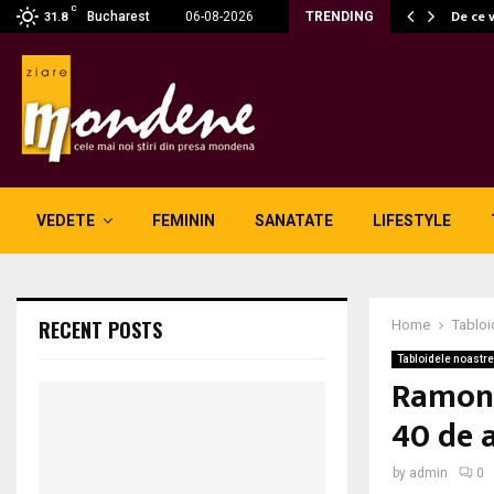
C
 fără fum: unde se potrivesc…
De ce 
Bucharest
06-08-2026
TRENDING
31.8
VEDETE
FEMININ
SANATATE
LIFESTYLE
RECENT POSTS
Home
Tabloi
Tabloidele noastre
Ramona 
40 de 
by
admin
0