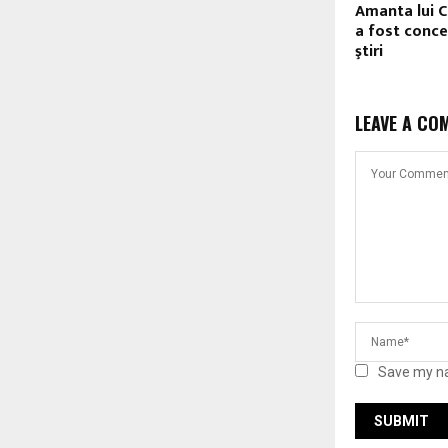
Amanta lui 
a fost conce
ştiri
LEAVE A CO
Save my na