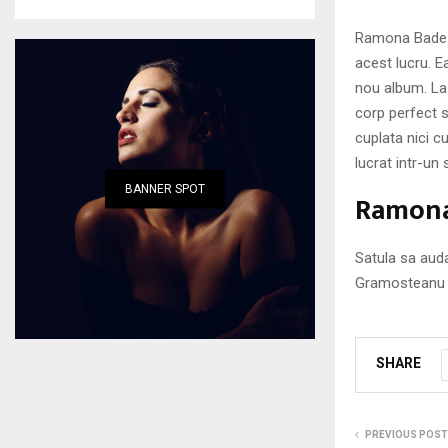
Ramona Badesc
acest lucru. E
nou album. La 
corp perfect 
cuplata nici c
lucrat intr-un 
BANNER SPOT
Ramona 
Satula sa auda
Gramosteanu p
SHARE
PREVIOUS POST