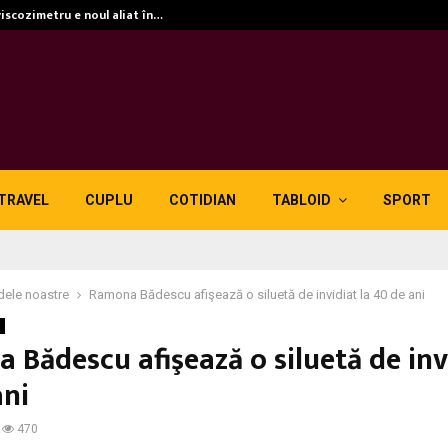
viscozimetru e noul aliat în…
TRAVEL
CUPLU
COTIDIAN
TABLOID
SPORT
dele noastre
Ramona Bădescu afişează o siluetă de invidiat la 40 de ani
Bădescu afişează o siluetă de invi
ani
470