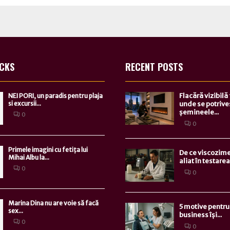
ICKS
RECENT POSTS
Flacără vizibilă
NEI PORI, un paradis pentru plaja
si excursii...
unde se potrive
șemineele...
0
0
Primele imagini cu fetița lui
De ce viscozime
Mihai Albu la...
aliat în testarea.
0
0
Marina Dina nu are voie să facă
5 motive pentru 
sex...
business își...
0
0