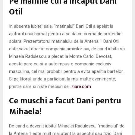
Pe mainile cui a incaput Dani
M
Otil
E
In absenta iubitei sale, “matinalul” Dani Otil a apelat la
N
ajutorul unui barbat pentru a se da cu crema de protectie
solara. Prezentatorul matinalului de la Antena 1 Dani Otil
U
este vazut doar in compania amicilor sai, de cand iubita sa,
Mihaela Radulescu, a plecat la Monte Carlo. Devotat,
acesta pare ca si-a autoimpus o companie exclusiv
masculina, cel mai probabil pentru a evita aparitia barfelor.
Si pe litoral, unde a participat la mai multe evenimente,
printre care si niste meciuri de
…ziare.com
Ce muschi a facut Dani pentru
Mihaela!
De cand a devenit iubitul Mihaelei Radulescu, “matinalul” de
la Antena 1 este mult mai atent la aspectul sau fizic. Dani