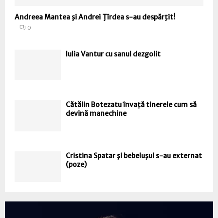
Andreea Mantea şi Andrei Ţîrdea s-au despărţit!
0
Iulia Vantur cu sanul dezgolit
Cătălin Botezatu învață tinerele cum să
devină manechine
Cristina Spatar şi bebeluşul s-au externat
(poze)