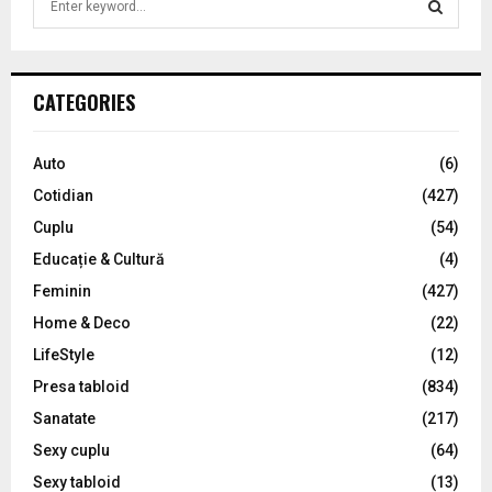
e
a
S
r
c
E
CATEGORIES
h
f
A
o
Auto
(6)
r
R
Cotidian
(427)
:
C
Cuplu
(54)
Educație & Cultură
(4)
H
Feminin
(427)
Home & Deco
(22)
LifeStyle
(12)
Presa tabloid
(834)
Sanatate
(217)
Sexy cuplu
(64)
Sexy tabloid
(13)