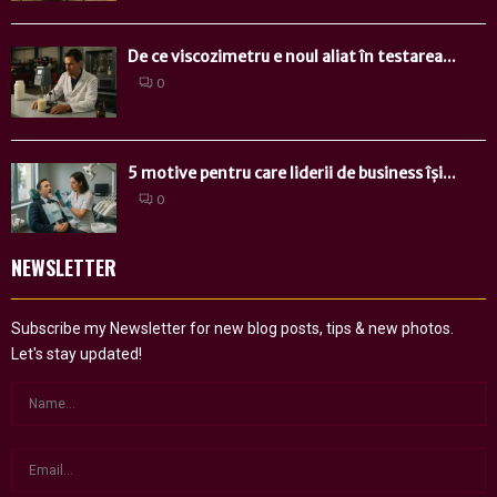
De ce viscozimetru e noul aliat în testarea...
0
5 motive pentru care liderii de business își...
0
NEWSLETTER
Subscribe my Newsletter for new blog posts, tips & new photos.
Let's stay updated!