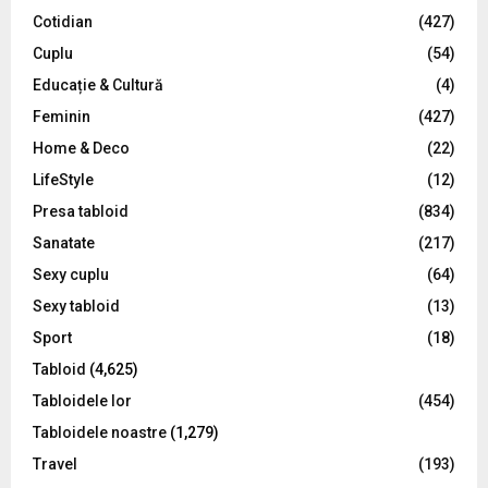
r
R
Cotidian
(427)
:
C
Cuplu
(54)
Educație & Cultură
(4)
H
Feminin
(427)
Home & Deco
(22)
LifeStyle
(12)
Presa tabloid
(834)
Sanatate
(217)
Sexy cuplu
(64)
Sexy tabloid
(13)
Sport
(18)
Tabloid
(4,625)
Tabloidele lor
(454)
Tabloidele noastre
(1,279)
Travel
(193)