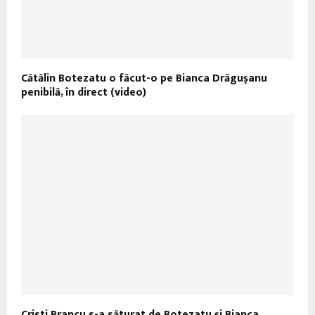
Cătălin Botezatu o făcut-o pe Bianca Drăguşanu
penibilă, în direct (video)
Cristi Brancu s-a săturat de Botezatu şi Bianca