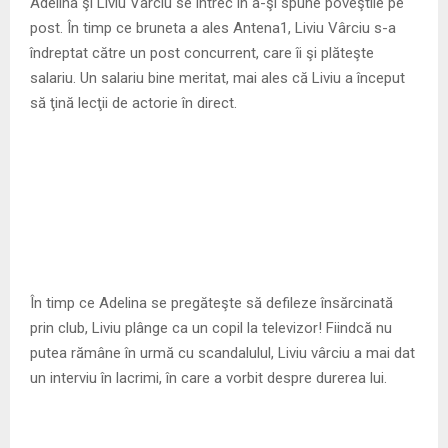
M
Adelina şi Liviu Vârciu se întrec în a-şi spune poveştile pe
post. În timp ce bruneta a ales Antena1, Liviu Vârciu s-a
E
îndreptat către un post concurrent, care îi şi plăteşte
salariu. Un salariu bine meritat, mai ales că Liviu a început
să ţină lecţii de actorie în direct.
N
U
În timp ce Adelina se pregăteşte să defileze însărcinată
prin club, Liviu plânge ca un copil la televizor! Fiindcă nu
putea rămâne în urmă cu scandalulul, Liviu vârciu a mai dat
un interviu în lacrimi, în care a vorbit despre durerea lui.