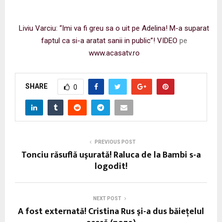
Liviu Varciu: “Imi va fi greu sa o uit pe Adelina! M-a suparat
faptul ca si-a aratat sanii in public”! VIDEO
pe
www.acasatv.ro
SHARE
0
PREVIOUS POST
Tonciu răsuflă uşurată! Raluca de la Bambi s-a
logodit!
NEXT POST
A fost externată! Cristina Rus şi-a dus băieţelul