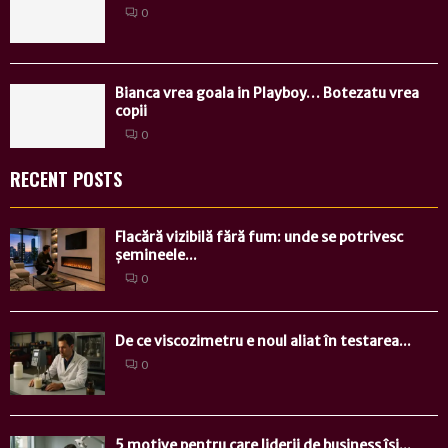
0
Bianca vrea goala in Playboy… Botezatu vrea
copii
0
RECENT POSTS
Flacără vizibilă fără fum: unde se potrivesc
șemineele...
0
De ce viscozimetru e noul aliat în testarea...
0
5 motive pentru care liderii de business își...