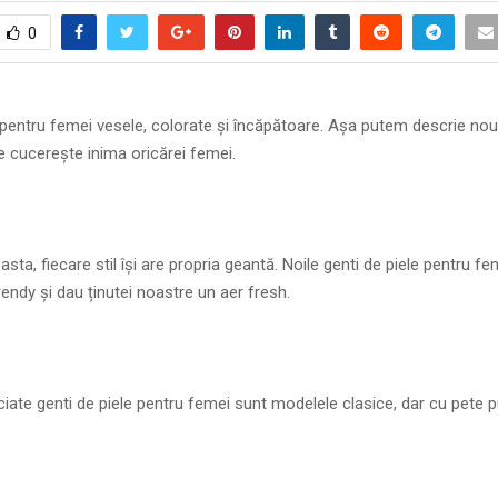
0
 pentru femei vesele, colorate și încăpătoare. Așa putem descrie nou
 cucerește inima oricărei femei.
sta, fiecare stil își are propria geantă. Noile genti de piele pentru fe
rendy și dau ținutei noastre un aer fresh.
iate genti de piele pentru femei sunt modelele clasice, dar cu pete 