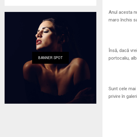
Anul acesta nu
maro închis s
Însă, dacă vre
portocaliu, alb
BANNER SPOT
Sunt cele mai
privire în gale