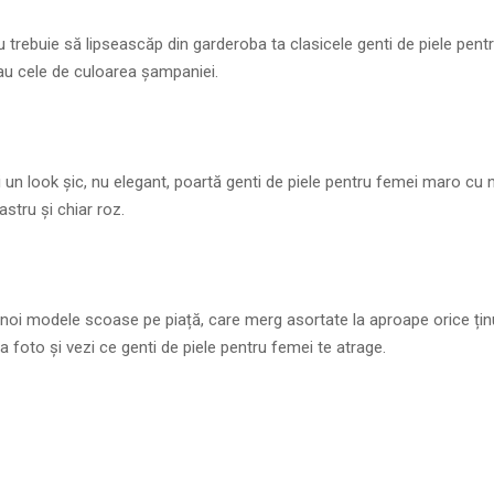
 trebuie să lipseascăp din garderoba ta clasicele genti de piele pent
au cele de culoarea șampaniei.
i un look șic, nu elegant, poartă genti de piele pentru femei maro cu
astru și chiar roz.
 noi modele scoase pe piață, care merg asortate la aproape orice țin
ria foto și vezi ce genti de piele pentru femei te atrage.