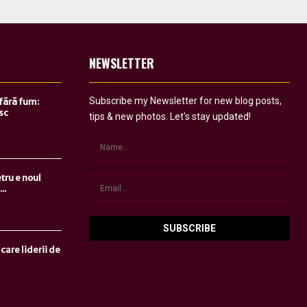
NEWSLETTER
Subscribe my Newsletter for new blog posts,
 fără fum:
sc
tips & new photos. Let's stay updated!
tru e noul
..
care liderii de