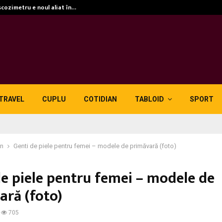
scozimetru e noul aliat în…
TRAVEL
CUPLU
COTIDIAN
TABLOID
SPORT
in
Genti de piele pentru femei – modele de primăvară (foto)
de piele pentru femei – modele de
ară (foto)
705