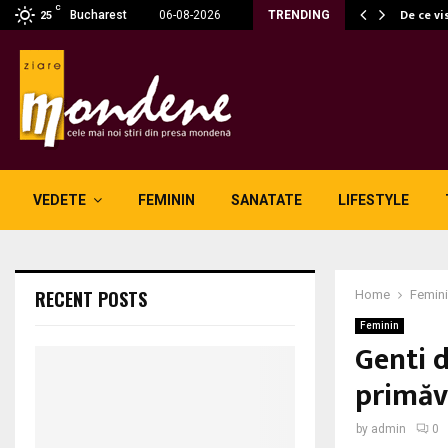
C
fără fum: unde se potrivesc…
De ce vi
Bucharest
06-08-2026
TRENDING
25
VEDETE
FEMININ
SANATATE
LIFESTYLE
RECENT POSTS
Home
Femin
Feminin
Genti 
primăv
by
admin
0