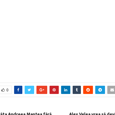
0
răta Andreea Mantea fără
Alex Velea vrea să dev