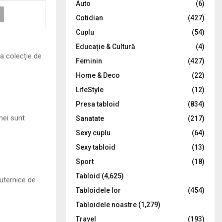
Auto
(6)
r
R
Cotidian
(427)
:
C
Cuplu
(54)
Educație & Cultură
(4)
H
a colecție de
Feminin
(427)
Home & Deco
(22)
LifeStyle
(12)
Presa tabloid
(834)
mei sunt
Sanatate
(217)
Sexy cuplu
(64)
Sexy tabloid
(13)
Sport
(18)
Tabloid
(4,625)
puternice de
Tabloidele lor
(454)
Tabloidele noastre
(1,279)
Travel
(193)