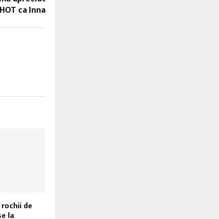
 HOT ca Inna
 rochii de
e la