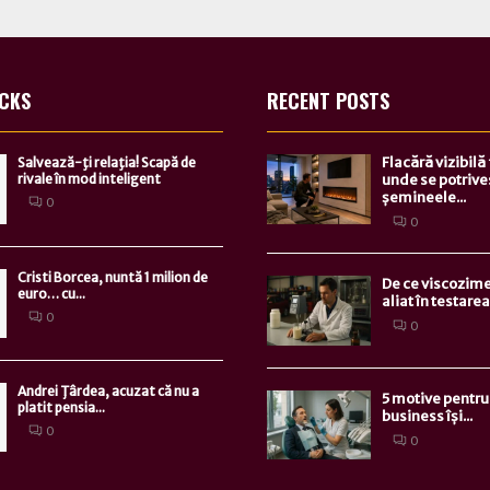
ICKS
RECENT POSTS
Flacără vizibilă
Salvează-ţi relaţia! Scapă de
rivale în mod inteligent
unde se potrive
șemineele...
0
0
Cristi Borcea, nuntă 1 milion de
De ce viscozime
euro… cu...
aliat în testarea.
0
0
Andrei Ţârdea, acuzat că nu a
5 motive pentru 
platit pensia...
business își...
0
0