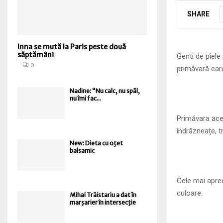
SHARE
Inna se mută la Paris peste două
săptămâni
Genti de piele
0
primăvară care
Nadine: “Nu calc, nu spăl,
nu îmi fac...
Primăvara acea
îndrăzneațe, t
New: Dieta cu oţet
balsamic
Cele mai aprec
culoare.
Mihai Trăistariu a dat în
marşarier în intersecţie