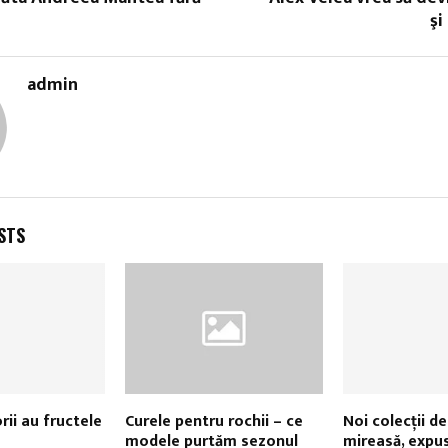
şi
admin
STS
orii au fructele
Curele pentru rochii – ce
Noi colecții de
modele purtăm sezonul
mireasă, expus