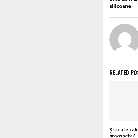
silicoane
RELATED PO
Știi câte cal
proaspete?