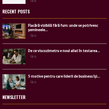
0
RECENT POSTS
Flacără vizibilă fără fum: unde se potrivesc
șemineele...
0
De ce viscozimetru e noul aliat în testarea...
0
5 motive pentru care liderii de business își...
0
NEWSLETTER