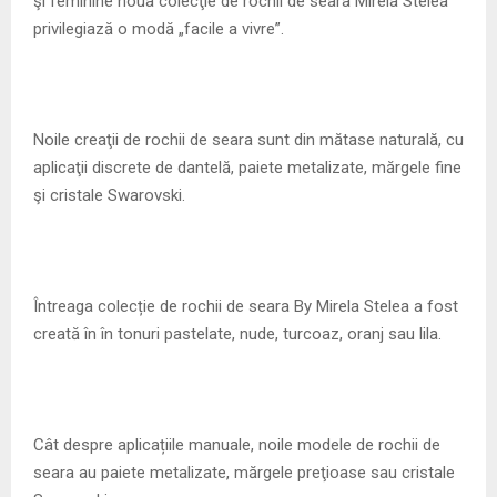
şi feminine noua colecţie de rochii de seara Mirela Stelea
privilegiază o modă „facile a vivre”.
Noile creaţii de rochii de seara sunt din mătase naturală, cu
aplicaţii discrete de dantelă, paiete metalizate, mărgele fine
şi cristale Swarovski.
Întreaga colecție de rochii de seara By Mirela Stelea a fost
creată în în tonuri pastelate, nude, turcoaz, oranj sau lila.
Cât despre aplicațiile manuale, noile modele de rochii de
seara au paiete metalizate, mărgele preţioase sau cristale