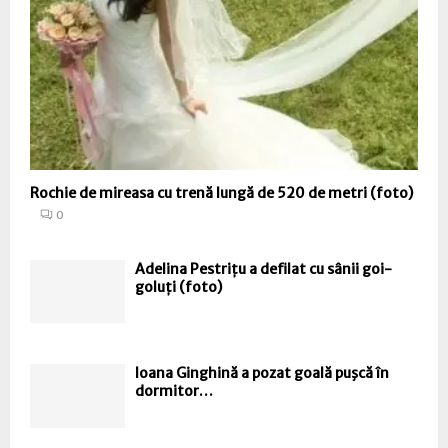
Rochie de mireasa cu trenă lungă de 520 de metri (foto)
0
Adelina Pestrițu a defilat cu sânii goi-
goluți (foto)
Ioana Ginghină a pozat goală puşcă în
dormitor…