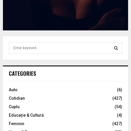
S
e
a
S
r
c
E
CATEGORIES
h
f
A
o
Auto
(6)
r
R
Cotidian
(427)
:
C
Cuplu
(54)
Educație & Cultură
(4)
H
Feminin
(427)