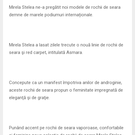
M
Mirela Stelea ne-a pregătit noi modele de rochii de seara
demne de marele podiumuri internaționale.
E
N
Mirela Stelea a lasat zilele trecute o nouă linie de rochii de
U
seara şi red carpet, intitulată Asmara.
Concepute ca un manifest împotriva anilor de androginie,
aceste rochii de seara propun o feminitate impregnată de
eleganţă şi de graţie.
Punând accent pe rochii de seara vaporoase, confortabile