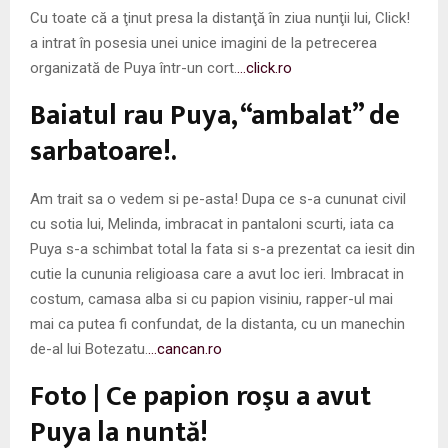
Cu toate că a ţinut presa la distanţă în ziua nunţii lui, Click!
a intrat în posesia unei unice imagini de la petrecerea
organizată de Puya într-un cort.
…click.ro
Baiatul rau Puya, “ambalat” de
sarbatoare!.
Am trait sa o vedem si pe-asta! Dupa ce s-a cununat civil
cu sotia lui, Melinda, imbracat in pantaloni scurti, iata ca
Puya s-a schimbat total la fata si s-a prezentat ca iesit din
cutie la cununia religioasa care a avut loc ieri. Imbracat in
costum, camasa alba si cu papion visiniu, rapper-ul mai
mai ca putea fi confundat, de la distanta, cu un manechin
de-al lui Botezatu.
…cancan.ro
Foto | Ce papion roşu a avut
Puya la nuntă!