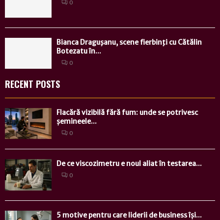
0
Bianca Draguşanu, scene fierbinţi cu Cătălin
Botezatu în...
0
RECENT POSTS
Flacără vizibilă fără fum: unde se potrivesc
șemineele...
0
De ce viscozimetru e noul aliat în testarea...
0
5 motive pentru care liderii de business își...