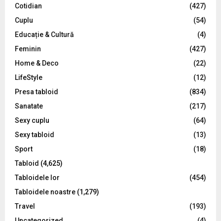
R
Cotidian
(427)
:
C
Cuplu
(54)
Educație & Cultură
(4)
H
Feminin
(427)
Home & Deco
(22)
LifeStyle
(12)
Presa tabloid
(834)
Sanatate
(217)
Sexy cuplu
(64)
Sexy tabloid
(13)
Sport
(18)
Tabloid
(4,625)
Tabloidele lor
(454)
Tabloidele noastre
(1,279)
Travel
(193)
Uncategorized
(4)