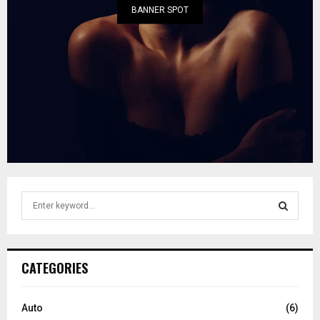
BANNER SPOT
S
e
a
S
r
c
E
CATEGORIES
h
f
A
o
Auto
(6)
r