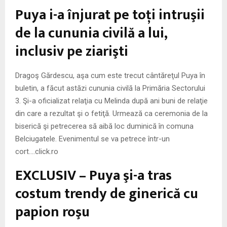
M
Puya i-a înjurat pe toţi intruşii
E
de la cununia civilă a lui,
inclusiv pe ziarişti
N
Dragoş Gărdescu, aşa cum este trecut cântăreţul Puya în
U
buletin, a făcut astăzi cununia civilă la Primăria Sectorului
3. Şi-a oficializat relaţia cu Melinda după ani buni de relaţie
din care a rezultat şi o fetiţă. Urmează ca ceremonia de la
biserică şi petrecerea să aibă loc duminică în comuna
Belciugatele. Evenimentul se va petrece într-un
cort….click.ro
EXCLUSIV – Puya şi-a tras
costum trendy de ginerică cu
papion roşu