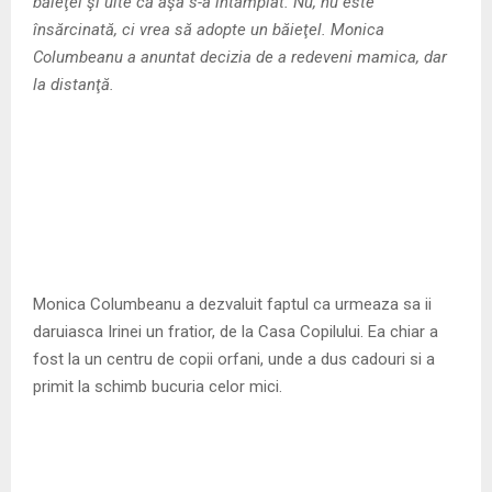
M
băieţel şi uite că aşa s-a întâmplat. Nu, nu este
însărcinată, ci vrea să adopte un băieţel. Monica
E
Columbeanu a anuntat decizia de a redeveni mamica, dar
la distanţă.
N
U
Monica Columbeanu a dezvaluit faptul ca urmeaza sa ii
daruiasca Irinei un fratior, de la Casa Copilului. Ea chiar a
fost la un centru de copii orfani, unde a dus cadouri si a
primit la schimb bucuria celor mici.