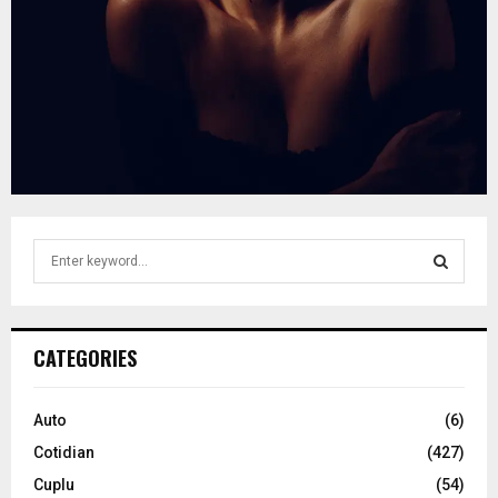
S
e
a
S
r
c
E
CATEGORIES
h
f
A
o
Auto
(6)
r
R
Cotidian
(427)
:
C
Cuplu
(54)