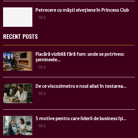
Petrecere cu măști elvețiene în Princess Club
0
RECENT POSTS
Flacără vizibilă fără fum: unde se potrivesc
șemineele...
0
De ce viscozimetru e noul aliat în testarea...
0
5 motive pentru care liderii de business își...
0