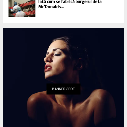
Iată cum se fabrică burgerul de la
Mc’Donalds...
BANNER SPOT