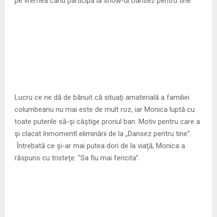
pe vremea cand participa la show-ul Dansez pentru tine.
Lucru ce ne dă de bănuit că situaţi amaterială a familiei
columbeanu nu mai este de mult roz, iar Monica luptă cu
toate puterile să-şi câştige proriul ban. Motiv pentru care a
şi clacat înmomentl eliminării de la „Dansez pentru tine”.
Întrebată ce şi-ar mai putea dori de la viaţă, Monica a
răspuns cu tristeţe: “Sa fiu mai fericita”.