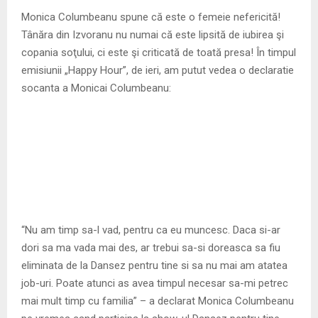
M
Monica Columbeanu spune că este o femeie nefericită!
Tânăra din Izvoranu nu numai că este lipsită de iubirea şi
E
copania soţului, ci este şi criticată de toată presa! În timpul
emisiunii „Happy Hour”, de ieri, am putut vedea o declaratie
N
socanta a Monicai Columbeanu:
U
“Nu am timp sa-l vad, pentru ca eu muncesc. Daca si-ar
dori sa ma vada mai des, ar trebui sa-si doreasca sa fiu
eliminata de la Dansez pentru tine si sa nu mai am atatea
job-uri. Poate atunci as avea timpul necesar sa-mi petrec
mai mult timp cu familia” – a declarat Monica Columbeanu