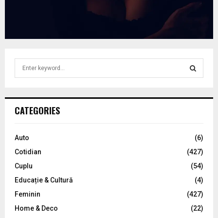
S
e
a
S
r
c
E
CATEGORIES
h
f
A
o
Auto
(6)
r
R
Cotidian
(427)
:
C
Cuplu
(54)
Educație & Cultură
(4)
H
Feminin
(427)
Home & Deco
(22)