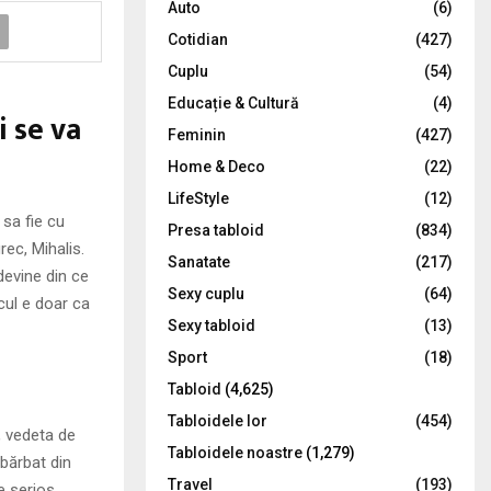
Auto
(6)
r
R
Cotidian
(427)
:
C
Cuplu
(54)
Educație & Cultură
(4)
H
i se va
Feminin
(427)
Home & Deco
(22)
LifeStyle
(12)
 sa fie cu
Presa tabloid
(834)
rec, Mihalis.
Sanatate
(217)
devine din ce
Sexy cuplu
(64)
cul e doar ca
Sexy tabloid
(13)
Sport
(18)
Tabloid
(4,625)
Tabloidele lor
(454)
a, vedeta de
Tabloidele noastre
(1,279)
 bărbat din
Travel
(193)
e serios.