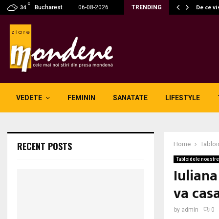
C
fără fum: unde se potrivesc…
De ce vi
Bucharest
06-08-2026
TRENDING
34
VEDETE
FEMININ
SANATATE
LIFESTYLE
RECENT POSTS
Home
Tabloi
Tabloidele noastre
Iuliana
va casa
by
admin
0