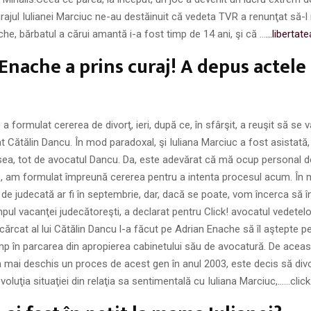
rajul Iulianei Marciuc ne-au destăinuit că vedeta TVR a renunţat să-l
he, bărbatul a cărui amantă i-a fost timp de 14 ani, şi că …
…libertate
Enache a prins curaj! A depus actele
a formulat cererea de divorţ, ieri, după ce, în sfârşit, a reuşit să se 
t Cătălin Dancu. În mod paradoxal, şi Iuliana Marciuc a fost asistată, l
a, tot de avocatul Dancu. Da, este adevărat că mă ocup personal de 
, am formulat împreună cererea pentru a intenta procesul acum. În
de judecată ar fi în septembrie, dar, dacă se poate, vom încerca să 
mpul vacanţei judecătoreşti, a declarat pentru Click! avocatul vedetel
cărcat al lui Cătălin Dancu l-a făcut pe Adrian Enache să îl aştepte p
mp în parcarea din apropierea cabinetului său de avocatură. De aceas
 a mai deschis un proces de acest gen în anul 2003, este decis să div
voluţia situaţiei din relaţia sa sentimentală cu Iuliana Marciuc,……click