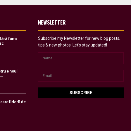
NEWSLETTER
Subscribe my Newsletter for new blog posts,
 fără fum:
sc
tips & new photos. Let's stay updated!
tru e noul
..
care liderii de