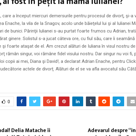
 ai fost în peţit la mama Iulianei?
care a început miercuri demersurile pentru procesul de divorţ, şi-a vizit
a Enache, la vila de la Snagov, acolo unde băieţelul lui şi al Iulianei 
uri de bunici. Părinţii Iulianei s-au purtat foarte frumos cu Adrian, tr
rat ginere. Solistul s-a jucat câteva ore, cu fiul său, care îi seamănă 
 şi foarte ataşat de el. Am crezut alături de Iuliana în visul nostru de 
rţ rămân singur, voi rămâne fidel visului nostru. Dar singur nu voi fi, 
doi copii ai mei, Diana şi David!, a declarat Adrian Enache, pentru Click!
udecătorie actele de divorţ. Alături de el se va afla avocatul său Căt
0
dal! Delia Matache îi
Adevarul despre “i