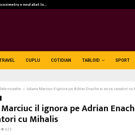
scozimetru e noul aliat în…
TRAVEL
CUPLU
COTIDIAN
TABLOID
SPORT
dele noastre
Iuliana Marciuc il ignora pe Adrian Enache si se va casatori cu 
 Marciuc il ignora pe Adrian Enache
tori cu Mihalis
623