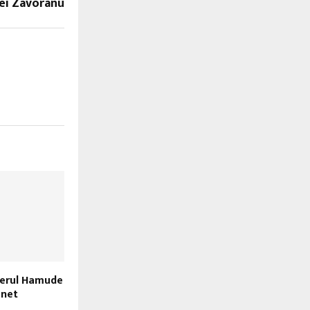
nei Zavoranu
perul Hamude
 net