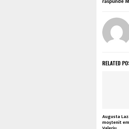
răspunde M
RELATED PO
Augusta Laz
moştenit emi
Valeriu