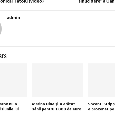
onicăi Tatoiu (video)
sinucidere” a Oa
admin
STS
arov nu a
Marina Dina şi-a arătat
Socant: Strip
siunile lui
sânii pentru 1.000 de euro
e proxenet pe