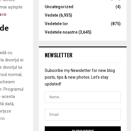
 mai aştepte
Uncategorized
(4)
a.ro
Vedete
(6,935)
 de
Vedetele lor
(875)
Vedetele noastre
(3,645)
vadă cu
NEWSLETTER
a divorţul ei
divorţul lui
Subscribe my Newsletter for new blog
 mod normal,
posts, tips & new photos. Let's stay
încheiem
updated!
or. Programul
e acesta
tă dată,
orţeze
.ro