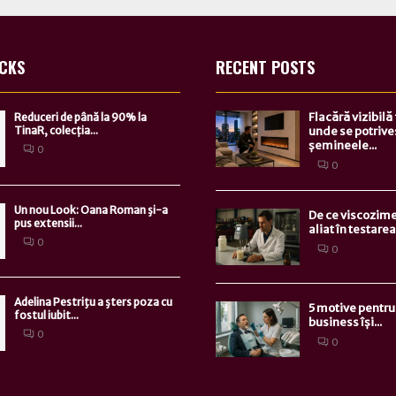
ICKS
RECENT POSTS
Flacără vizibilă
Reduceri de până la 90% la
TinaR, colecția...
unde se potrive
șemineele...
0
0
Un nou Look: Oana Roman şi-a
De ce viscozime
pus extensii...
aliat în testarea.
0
0
Adelina Pestriţu a şters poza cu
5 motive pentru 
fostul iubit...
business își...
0
0