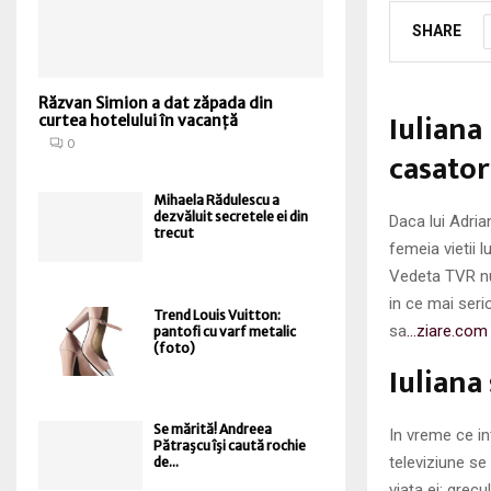
SHARE
Răzvan Simion a dat zăpada din
Iuliana
curtea hotelului în vacanță
0
casator
Mihaela Rădulescu a
dezvăluit secretele ei din
Daca lui Adria
trecut
femeia vietii l
Vedeta TVR nu 
in ce mai ser
Trend Louis Vuitton:
sa
…ziare.com
pantofi cu varf metalic
(foto)
Iuliana
Se mărită! Andreea
In vreme ce int
Pătraşcu îşi caută rochie
televiziune se 
de...
viaţa ei: grec