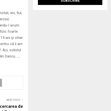
at, ieri, fiul,
Marciuc
atându-l acum
fizic foarte
14 ani şi chiar
pentru că îi am
. Azi, solistul
ălin Dancu….
…
NEXT POST
ncercarea de