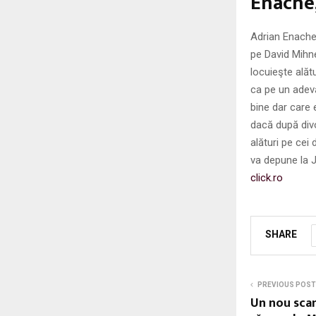
Enache,
Adrian Enache, 
pe David Mihne
locuieşte alăt
ca pe un adevă
bine dar care e
dacă după divo
alături pe cei 
va depune la J
click.ro
SHARE
PREVIOUS POST
Un nou scan