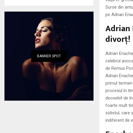
Surse din antu
pe Adrian Enac
Adrian 
divorţ!
Adrian Enache 
BANNER SPOT
celebrul avoca
de Remus Pose
Adrian Enache
primul termen 
procesul în ti
deosebit de în
foarte mult ti
solistul, care
indiferent de e