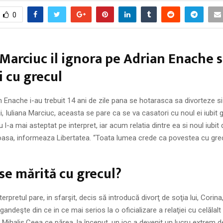
0
 Marciuc il ignora pe Adrian Enache s
i cu grecul
n Enache i-au trebuit 14 ani de zile pana se hotarasca sa divorteze si
ui, Iuliana Marciuc, aceasta se pare ca se va casatori cu noul ei iubit g
l-a mai asteptat pe interpret, iar acum relatia dintre ea si noul iubit 
ioasa, informeaza Libertatea. “Toata lumea crede ca povestea cu gre
 se mărită cu grecul?
erpretul pare, in sfarşit, decis să introducă divorţ de soţia lui, Corin
gandeşte din ce in ce mai serios la o oficializare a relaţiei cu celălalt
ul Mihalis.Ceea ce părea, la început, un joc a devenit un lucru extrem d