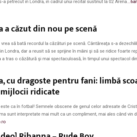
s-a petrecut in Londra, in cadrul unui recital sustinut la 02 Arena.
…6a
 a căzut din nou pe scenă
vrea să bată recordul la căzături pe scenă. Cântăreaţa s-a dezechilib
in Londra, dar a reusit să se sprijine în mâini şi să se ridice foarte r
ta a tras o căzătură şi mai spectaculoasă, în timpul unui spectacol din
, cu dragoste pentru fani: limbă scoa
mijlocii ridicate
este ca în fotbal! Semnele obscene de genul celor adresate de Cristi
ma sunt interpretate mai mult ca un compliment, mai ales când vin d
.ro
ideo] Rihanna – Rude Boy