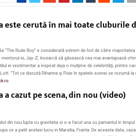
 este cerută în mai toate cluburile 
ului “The Rude Boy” e considerată extrem de hot de către majoritatea 
a mentorul ei, Jay-Z, încearcă să găsească cea mai avantajoasă ofer
Stilul ei vestimentar a inspirat deja o mulţime de celebrităţi, printre ca
e Lott. “Tot ce discută Rihanna şi Pixie în spatele scenei se rezumă l
ck.ro
 a cazut pe scena, din nou (video)
dut din nou lupta cu gravitatia si s-a facut una cu pamantul in timpul
dupa ce a patit acelasi lucru in Marsilia, Franta. De aceasta data, caza