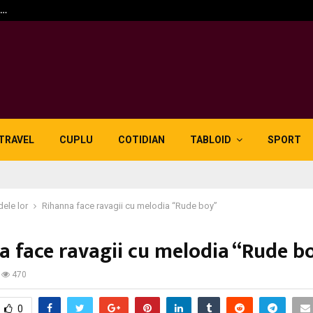
n…
5 motive pentru care lid
TRAVEL
CUPLU
COTIDIAN
TABLOID
SPORT
dele lor
Rihanna face ravagii cu melodia “Rude boy”
a face ravagii cu melodia “Rude b
470
0