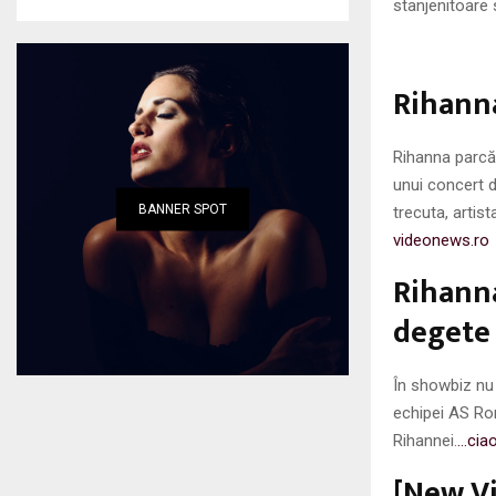
stanjenitoare 
Rihanna
Rihanna parcă 
unui concert d
BANNER SPOT
trecuta, artis
videonews.ro
Rihanna
degete 
În showbiz nu 
echipei AS Ro
Rihannei.
…ciao
[New V