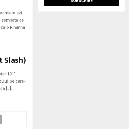
premiera azi-
nd semnata de
eaza o Rihanna
t Slash)
star 101” –
ului, pe care-l
ca […]
…