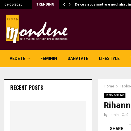
c…
De ce viscozimetru e noul aliat î
09-08-2026
TRENDING
VEDETE
FEMININ
SANATATE
LIFESTYLE
RECENT POSTS
Home
Tabloi
Tabloidele lor
Rihann
by
admin
0
SHARE