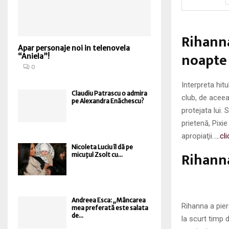
Rihanna
Apar personaje noi in telenovela
noapte
“Aniela”!
0
Interpreta hit
Claudiu Patrascu o admira
club, de acee
pe Alexandra Enăchescu?
protejata lui. 
prietenă, Pixi
apropiaţii..
…cli
Nicoleta Luciu îl dă pe
Rihanna
micuţul Zsolt cu...
Andreea Esca: „Mâncarea
Rihanna a pier
mea preferată este salata
de...
la scurt timp 