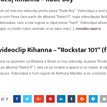
at cel mai nou videoclip pentru piesa “Rude Boy”. Videoclipul a avut 
.com Piesa face parte din albumul “Rated R”, regia videoclipului fii
atsoukas, care a mai regizat si clipul piesei “Hard”. Videoclipul afis
igini, cu multe culori, animale, si un dans mai […]
…monden.raavi.ro
videoclip Rihanna – “Rockstar 101″ (f
una va spuneam ca Rihanna a filmat un nou videoclip, la piesa “Rock
 pe albumul “Rated R” ). Iata ca azi noapte a aparut si un teaser al clip
ai jos. Videoclipul a fost regizat de Anthony Mandler si se zvoneste 
0