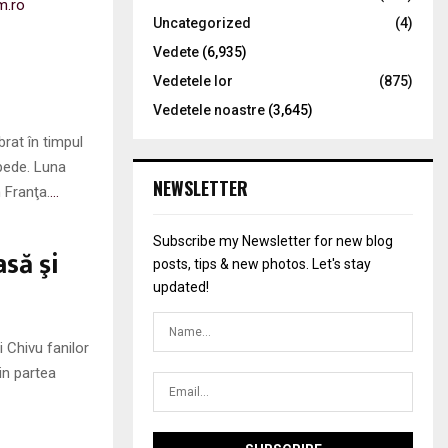
m.ro
Uncategorized
(4)
Vedete
(6,935)
Vedetele lor
(875)
Vedetele noastre
(3,645)
rat în timpul
epede. Luna
NEWSLETTER
 Franţa.
…
Subscribe my Newsletter for new blog
să şi
posts, tips & new photos. Let's stay
updated!
 Chivu fanilor
in partea