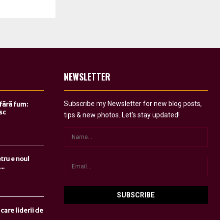
NEWSLETTER
Subscribe my Newsletter for new blog posts,
 fără fum:
sc
tips & new photos. Let's stay updated!
tru e noul
..
care liderii de