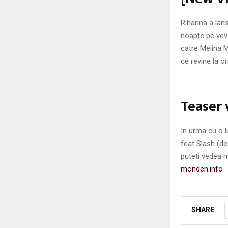
Rihanna a lans
noapte pe vevo
catre Melina M
ce revine la or
Teaser 
In urma cu o l
feat Slash (de
puteti vedea m
monden.info
SHARE