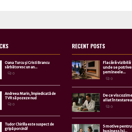
ICKS
RECENT POSTS
Flacără vizibilă
Oana Turcu şi Cristi Brancu
sărbătoresc un an...
unde se potrive
șemineele...
0
0
Andreea Marin, împiedicată de
De ce viscozime
TVR să pozeze nud
aliat în testarea.
0
0
Tudor Chirilla este suspect de
5 motive pentru 
gripă porcină!
business își...