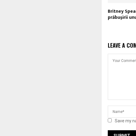
Britney Spea
prăbuşirii un
LEAVE A CO
Save my na