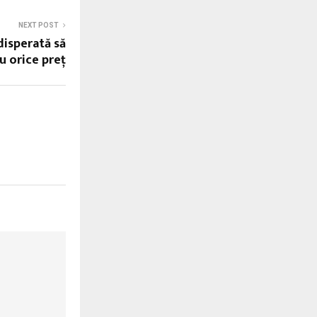
NEXT POST
disperată să
u orice preţ