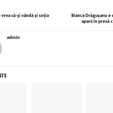
r vrea să-şi vândă şi soţia
Bianca Drăguşanu e 
apară în presă c
admin
STS