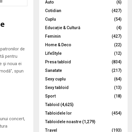
Auto
(6)
r
R
Cotidian
(427)
:
C
Cuplu
(54)
de
Educație & Cultură
(4)
H
Feminin
(427)
Home & Deco
(22)
patronilor de
LifeStyle
(12)
tă pentru
Presa tabloid
(834)
re şi noua ei
Sanatate
(217)
a modă”, spun
Sexy cuplu
(64)
Sexy tabloid
(13)
Sport
(18)
Tabloid
(4,625)
Tabloidele lor
(454)
 unui concert,
Tabloidele noastre
(1,279)
tura
Travel
(193)