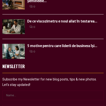
șemineele...
0
De ce viscozimetru e noul aliat în testarea...
0
5 motive pentru care liderii de business își...
0
NEWSLETTER
Subscribe my Newsletter for new blog posts, tips & new photos.
Let's stay updated!