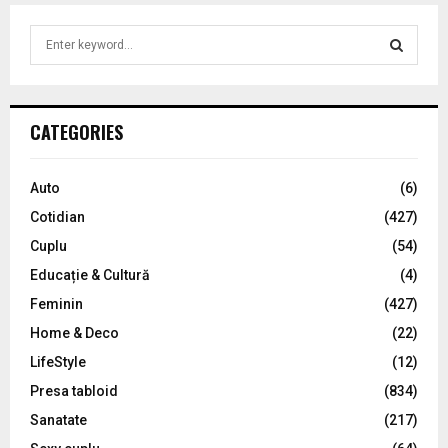
S
e
a
S
r
c
E
CATEGORIES
h
f
A
o
Auto
(6)
r
R
Cotidian
(427)
:
C
Cuplu
(54)
Educație & Cultură
(4)
H
Feminin
(427)
Home & Deco
(22)
LifeStyle
(12)
Presa tabloid
(834)
Sanatate
(217)