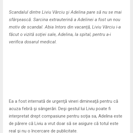
M
Scandalul dintre Liviu Vârciu şi Adelina pare să nu se mai
E
sfârşească. Sarcina extrauterină a Adelinei a fost un nou
motiv de scandal. Abia întors din vacanţă, Liviu Vârciu i-a
N
făcut o vizită soţiei sale, Adelina, la spital, pentru a-i
verifica dosarul medical.
U
Ea a fost internată de urgenţă vineri dimineaţă pentru că
acuza febră şi sângerări. Deşi gestul lui Liviu poate fi
interpretat drept compasiune pentru soţia sa, Adelina este
de părere că Liviu a vrut doar să se asigure că totul este
real şi nu o încercare de publicitate.