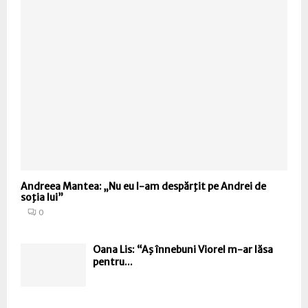
Andreea Mantea: „Nu eu l-am despărţit pe Andrei de
soţia lui”
0
Oana Lis: “Aş înnebuni Viorel m-ar lăsa
pentru...