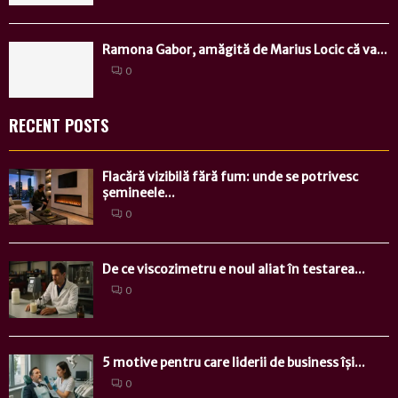
Ramona Gabor, amăgită de Marius Locic că va...
0
RECENT POSTS
Flacără vizibilă fără fum: unde se potrivesc
șemineele...
0
De ce viscozimetru e noul aliat în testarea...
0
5 motive pentru care liderii de business își...
0