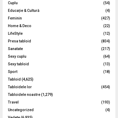
C
Cuplu
(54)
Educație & Cultură
(4)
H
Feminin
(427)
Home & Deco
(22)
LifeStyle
(12)
Presa tabloid
(834)
Sanatate
(217)
Sexy cuplu
(64)
Sexy tabloid
(13)
Sport
(18)
Tabloid
(4,625)
Tabloidele lor
(454)
Tabloidele noastre
(1,279)
Travel
(193)
Uncategorized
(4)
Vedete
(6,935)