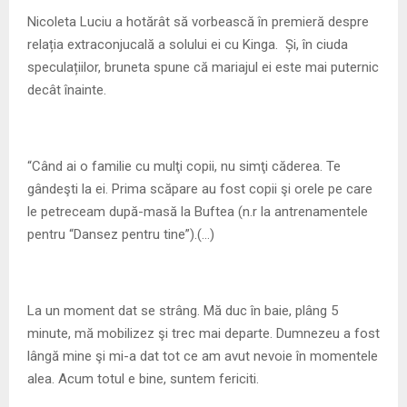
M
Nicoleta Luciu a hotărât să vorbească în premieră despre
relația extraconjucală a solului ei cu Kinga. Și, în ciuda
E
speculațiilor, bruneta spune că mariajul ei este mai puternic
decât înainte.
N
U
“Când ai o familie cu mulţi copii, nu simţi căderea. Te
gândeşti la ei. Prima scăpare au fost copii şi orele pe care
le petreceam după-masă la Buftea (n.r la antrenamentele
pentru “Dansez pentru tine”).(…)
La un moment dat se strâng. Mă duc în baie, plâng 5
minute, mă mobilizez şi trec mai departe. Dumnezeu a fost
lângă mine şi mi-a dat tot ce am avut nevoie în momentele
alea. Acum totul e bine, suntem fericiti.