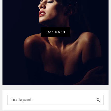
BANNER SPOT
S
e
a
S