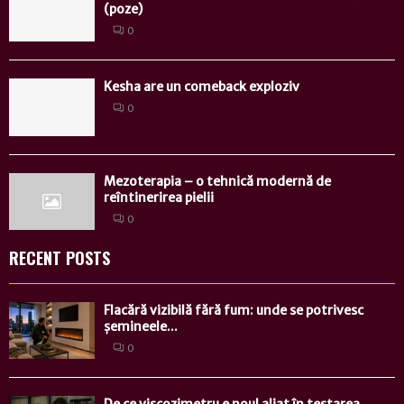
(poze)
0
Kesha are un comeback exploziv
0
Mezoterapia – o tehnică modernă de
reîntinerirea pielii
0
RECENT POSTS
Flacără vizibilă fără fum: unde se potrivesc
șemineele...
0