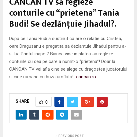
CANCAN TV să regleze
conturile cu “prietena” Tania
Budi! Se dezlănţuie Jihadul?.
Dupa ce Tania Budi a sustinut ca are o relatie cu Cristea,
oare Dragusanu e pregatita sa dezlantuie Jihadul pentru a-
si lua Printul inapoi? Bianca vine in platou sa regleze
conturile cu cea pe care a numit-o “prietena”! Doar la
CANCAN TV vei afla cine se alege cu dragostea jucatorului
si cine ramane cu buza umflata!
…cancan.ro
SHARE
0
PREVIOUS POST