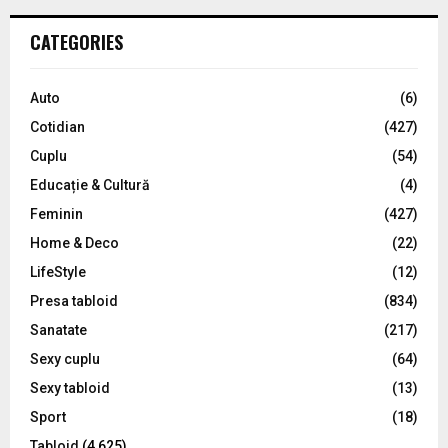
r
c
E
CATEGORIES
h
f
A
o
Auto
(6)
r
R
Cotidian
(427)
:
C
Cuplu
(54)
Educație & Cultură
(4)
H
Feminin
(427)
Home & Deco
(22)
LifeStyle
(12)
Presa tabloid
(834)
Sanatate
(217)
Sexy cuplu
(64)
Sexy tabloid
(13)
Sport
(18)
Tabloid
(4,625)