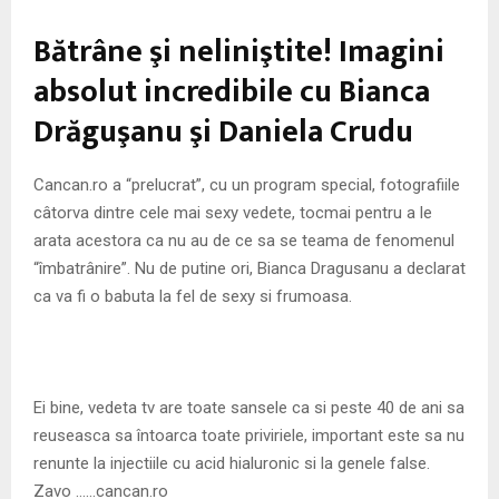
M
Bătrâne şi neliniştite! Imagini
E
absolut incredibile cu Bianca
Drăguşanu şi Daniela Crudu
N
U
Cancan.ro a “prelucrat”, cu un program special, fotografiile
câtorva dintre cele mai sexy vedete, tocmai pentru a le
arata acestora ca nu au de ce sa se teama de fenomenul
“îmbatrânire”. Nu de putine ori, Bianca Dragusanu a declarat
ca va fi o babuta la fel de sexy si frumoasa.
Ei bine, vedeta tv are toate sansele ca si peste 40 de ani sa
reuseasca sa întoarca toate priviriele, important este sa nu
renunte la injectiile cu acid hialuronic si la genele false.
Zavo ……cancan.ro