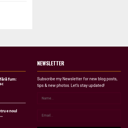
NEWSLETTER
Subscribe my Newsletter for new blog posts,
 fără fum:
sc
tips & new photos. Let's stay updated!
tru e noul
..