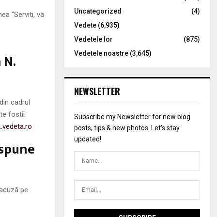
Uncategorized
(4)
a “Serviti, va
Vedete
(6,935)
Vedetele lor
(875)
Vedetele noastre
(3,645)
 N.
NEWSLETTER
din cadrul
te fostii
Subscribe my Newsletter for new blog
…vedeta.ro
posts, tips & new photos. Let's stay
updated!
 spune
 acuză pe