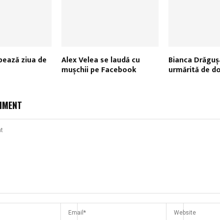
rbează ziua de
Alex Velea se laudă cu
Bianca Drăguș
mușchii pe Facebook
urmărită de doi
MMENT