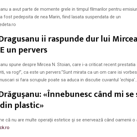
nu a avut parte de momente grele in timpul filmarilor pentru emisiune
a fost pedepsita de nea Marin, fiind lasata suspendata de un
edeta.ro
Dragusanu ii raspunde dur lui Mircea
 E un pervers
nu spune despre Mircea N. Stoian, care i-a criticat recent prestatia 
viti, va rog!”, ca este un pervers.”Sunt mirata ca un om care isi vorbes
muscari si fara scrupule poate sa aduca in discutie cuvantul ‘echipa’.
 Drăguşanu: «Înnebunesc când mi se
din plastic»
ne că nu are multe operaţii estetice şi se enervează când oamenii o
ick.ro