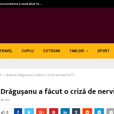
viscozimetru e noul aliat în…
TRAVEL
CUPLU
COTIDIAN
TABLOID
SPORT
d
Bianca Drăguşanu a făcut o criză de nervi la TV
Drăguşanu a făcut o criză de nervi
490
0