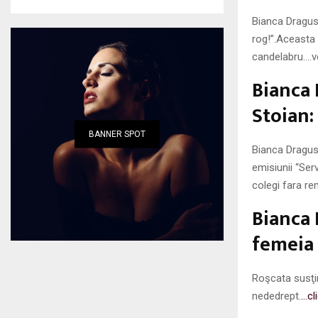
Bianca Dragusa
rog!”.Aceasta 
candelabru….v
Bianca 
Stoian:
BANNER SPOT
Bianca Dragusa
emisiunii “Ser
colegi fara re
Bianca
femeia 
Roşcata susţi
nededrept.
…cl