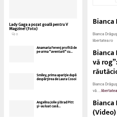
Bianca 
Lady Gaga a pozat goală pentru V
Magzine! (foto)
Bianca Drăguşa
0
libertatea.ro
Anamaria Ferenţ profită de
Bianca 
pe urma “aventurii” cu...
vă rog”:
răutăci
Smiley, prima apariţie după
despărţirea de Laura Cosoi
Bianca Drăguşa
vă…
…libertatea
Bianca
Angelina Jolie şi Brad Pitt
şi-au luat casă...
(Video)