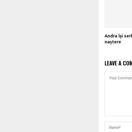
Andra își se
naștere
LEAVE A CO