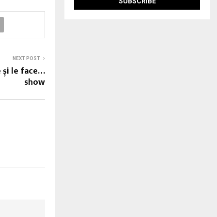
NEXT POST
 și le face…
show