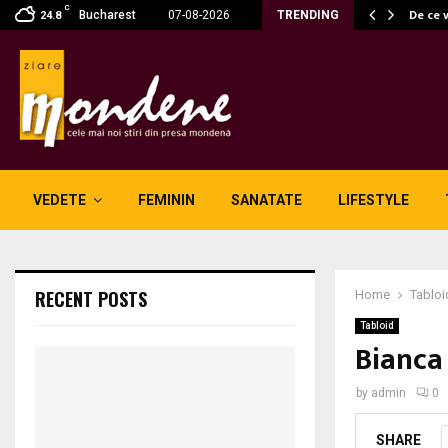
C
 fără fum: unde se potrivesc…
De ce 
Bucharest
07-08-2026
TRENDING
24.8
VEDETE
FEMININ
SANATATE
LIFESTYLE
RECENT POSTS
Home
Tabloi
Tabloid
Bianca 
by
admin
0
SHARE