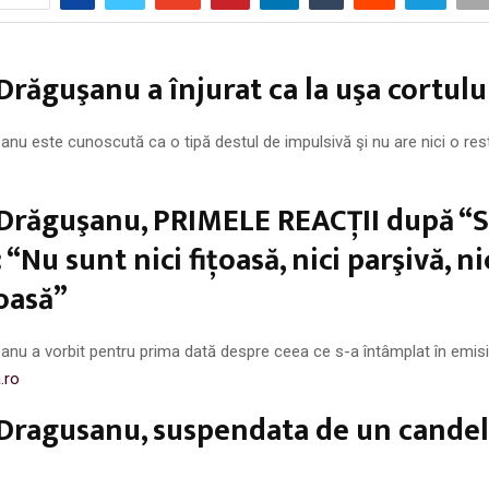
Drăguşanu a înjurat ca la uşa cortulu
nu este cunoscută ca o tipă destul de impulsivă şi nu are nici o restr
Drăguşanu, PRIMELE REACŢII după “Se
 “Nu sunt nici fiţoasă, nici parşivă, ni
oasă”
nu a vorbit pentru prima dată despre ceea ce s-a întâmplat în emisiu
.ro
 Dragusanu, suspendata de un cande