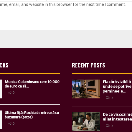
me, email, and website in this browser for the next time I comment.
ICKS
RECENT POSTS
Flacără vizibilă
Monica Columbeanu cere 10.000
de euro ca să...
unde se potrive
șemineele...
0
0
Ultima fiţă: Rochia de mireasă cu
De ce viscozime
buzunare (poze)
aliat în testarea.
0
0