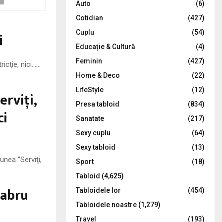
Auto
(6)
r
R
Cotidian
(427)
:
C
Cuplu
(54)
i
Educație & Cultură
(4)
H
Feminin
(427)
icţie, nici……
Home & Deco
(22)
LifeStyle
(12)
rviţi,
Presa tabloid
(834)
ci
Sanatate
(217)
Sexy cuplu
(64)
Sexy tabloid
(13)
nea “Serviţi,
Sport
(18)
Tabloid
(4,625)
labru
Tabloidele lor
(454)
Tabloidele noastre
(1,279)
Travel
(193)